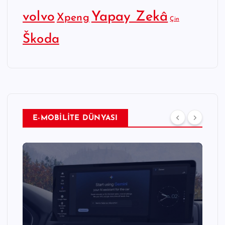
Yapay Zekâ
volvo
Xpeng
Çin
Škoda
E-MOBİLİTE DÜNYASI