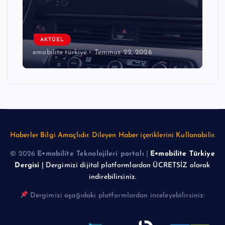
AKTÜEL
emmuz 22, 2026
emobilite türkiye
Temmuz 22
Haberler Bilgi Amaçlıdır. Dileyen Haber içeriklerini Kullanabilir.
© 2026
E•mobilite Teknolojileri portalı
|
E•mobilite Türkiye
Dergisi
| Dergimizi dijital platformlardan ÜCRETSİZ olarak
indirebilirsiniz.
Dergimizi aşağıdaki platformlardan inceleyebilirsiniz: