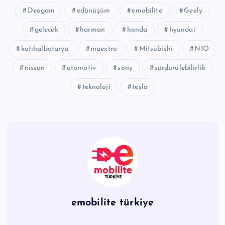
Deogam
edönüşüm
emobilite
Geely
gelecek
harman
honda
hyundai
katıhalbatarya
maextro
Mitsubishi
NIO
nissan
otomotiv
sony
sürdürülebilirlik
teknoloji
tesla
emobilite türkiye