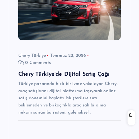
n
m
e
s
Chery Türkiye
Temmuz 22, 2026
0 Comments
i
Chery Türkiye’de Dijital Satış Çağı
Türkiye pazarında hızlı bir ivme yakalayan Chery,
araç satışlarını dijital platforma taşıyarak online
satış dönemini başlattı. Müşterilere sıra
beklemeden ve birkaç tıkla araç sahibi olma
imkanı sunan bu sistem, geleneksel…