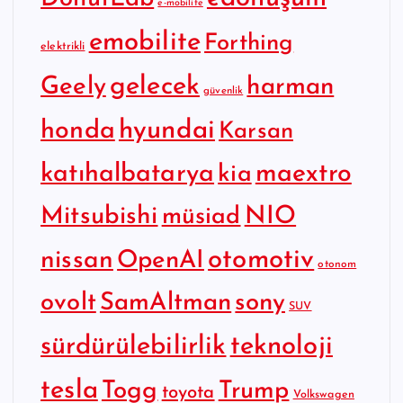
e-mobilite
emobilite
Forthing
elektrikli
gelecek
Geely
harman
güvenlik
hyundai
honda
Karsan
katıhalbatarya
maextro
kia
Mitsubishi
NIO
müsiad
otomotiv
nissan
OpenAI
otonom
SamAltman
sony
ovolt
SUV
sürdürülebilirlik
teknoloji
tesla
Togg
Trump
toyota
Volkswagen