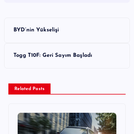
Y
BYD’nin Yükselişi
a
z
Togg T10F: Geri Sayım Başladı
ı
g
Related Posts
e
z
i