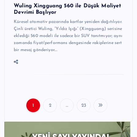
Wuling Xingguang 560 ile Düşük Maliyet
Devrimi Başlıyor
Küresel otomotiv pazarında kartlar yeniden dağıtılıyor.
Çinli üretici Wuling, “Yıldız Işığı” (Xingguang) serisine
eklediği 560 modeli ile sadece bir SUV tanıtmıyor; aynı
zamanda fiyat/performans dengesinde rakiplerine sert
bir mesaj gönderiyor.…
1
2
…
23
Y
a