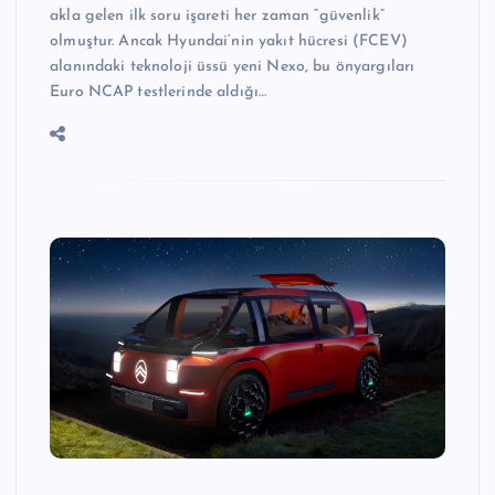
akla gelen ilk soru işareti her zaman “güvenlik”
olmuştur. Ancak Hyundai’nin yakıt hücresi (FCEV)
alanındaki teknoloji üssü yeni Nexo, bu önyargıları
Euro NCAP testlerinde aldığı…