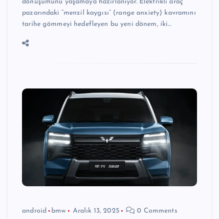
dönüşümünü yaşamaya hazırlanıyor. Elektrikli araç
pazarındaki “menzil kaygısı” (range anxiety) kavramını
tarihe gömmeyi hedefleyen bu yeni dönem, iki…
android
bmw
Aralık 13, 2025
0 Comments