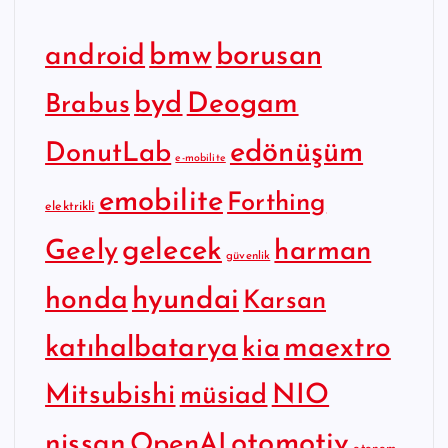
bmw
borusan
android
byd
Deogam
Brabus
edönüşüm
DonutLab
e-mobilite
emobilite
Forthing
elektrikli
gelecek
Geely
harman
güvenlik
hyundai
honda
Karsan
katıhalbatarya
maextro
kia
Mitsubishi
NIO
müsiad
otomotiv
nissan
OpenAI