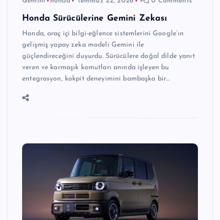
Gemini
honda
Temmuz 22, 2026
0 Comments
Honda Sürücülerine Gemini Zekası
Honda, araç içi bilgi-eğlence sistemlerini Google’ın
gelişmiş yapay zeka modeli Gemini ile
güçlendireceğini duyurdu. Sürücülere doğal dilde yanıt
veren ve karmaşık komutları anında işleyen bu
entegrasyon, kokpit deneyimini bambaşka bir…