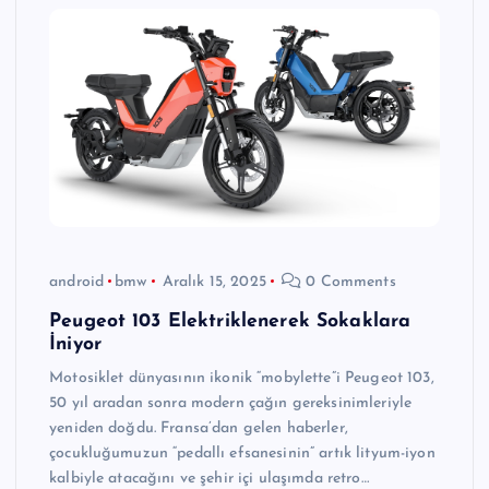
android
bmw
Aralık 15, 2025
0 Comments
Peugeot 103 Elektriklenerek Sokaklara
İniyor
Motosiklet dünyasının ikonik “mobylette”i Peugeot 103,
50 yıl aradan sonra modern çağın gereksinimleriyle
yeniden doğdu. Fransa’dan gelen haberler,
çocukluğumuzun “pedallı efsanesinin” artık lityum-iyon
kalbiyle atacağını ve şehir içi ulaşımda retro…