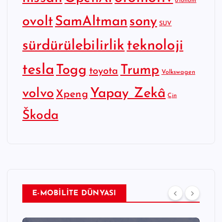
otonom
SamAltman
sony
ovolt
SUV
sürdürülebilirlik
teknoloji
tesla
Togg
Trump
toyota
Volkswagen
Yapay Zekâ
volvo
Xpeng
Çin
Škoda
E-MOBİLİTE DÜNYASI