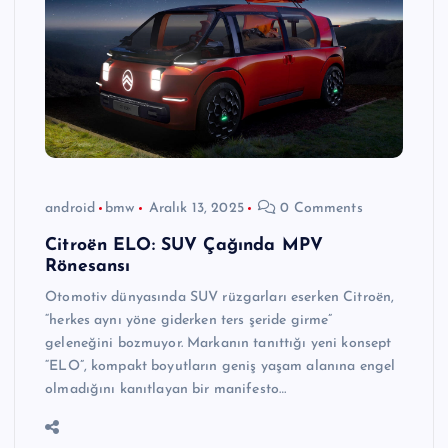
android
bmw
Aralık 13, 2025
0 Comments
Citroën ELO: SUV Çağında MPV
Rönesansı
Otomotiv dünyasında SUV rüzgarları eserken Citroën,
“herkes aynı yöne giderken ters şeride girme”
geleneğini bozmuyor. Markanın tanıttığı yeni konsept
“ELO”, kompakt boyutların geniş yaşam alanına engel
olmadığını kanıtlayan bir manifesto…