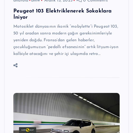
android
bmw
Aralık 15, 2025
0 Comments
Peugeot 103 Elektriklenerek Sokaklara
İniyor
Motosiklet dünyasının ikonik “mobylette”i Peugeot 103,
50 yıl aradan sonra modern çağın gereksinimleriyle
yeniden doğdu. Fransa’dan gelen haberler,
çocukluğumuzun “pedallı efsanesinin” artık lityum-iyon
kalbiyle atacağını ve şehir içi ulaşımda retro…