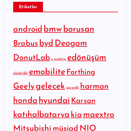
Etiketler
bmw
borusan
android
byd
Deogam
Brabus
edönüşüm
DonutLab
e-mobilite
emobilite
Forthing
elektrikli
gelecek
Geely
harman
güvenlik
hyundai
honda
Karsan
katıhalbatarya
maextro
kia
Mitsubishi
NIO
müsiad