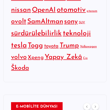
otomotiv
nissan
OpenAI
otonom
SamAltman
sony
ovolt
SUV
sürdürülebilirlik
teknoloji
tesla
Togg
Trump
toyota
Volkswagen
Yapay Zekâ
volvo
Xpeng
Çin
Škoda
E-MOBİLİTE DÜNYASI