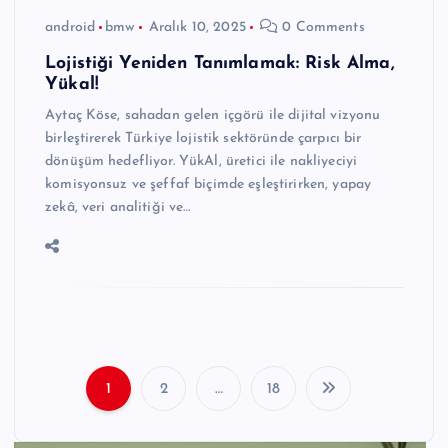
android
bmw
Aralık 10, 2025
0 Comments
Lojistiği Yeniden Tanımlamak: Risk Alma,
Yükal!
Aytaç Köse, sahadan gelen içgörü ile dijital vizyonu
birleştirerek Türkiye lojistik sektöründe çarpıcı bir
dönüşüm hedefliyor. YükAl, üretici ile nakliyeciyi
komisyonsuz ve şeffaf biçimde eşleştirirken, yapay
zekâ, veri analitiği ve…
1
2
…
18
Y