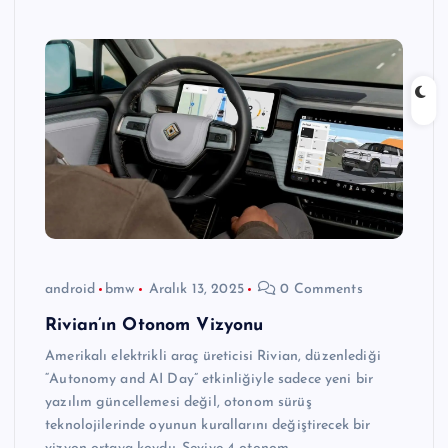
android
bmw
Aralık 13, 2025
0 Comments
Rivian’ın Otonom Vizyonu
Amerikalı elektrikli araç üreticisi Rivian, düzenlediği
“Autonomy and AI Day” etkinliğiyle sadece yeni bir
yazılım güncellemesi değil, otonom sürüş
teknolojilerinde oyunun kurallarını değiştirecek bir