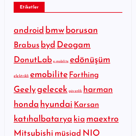
Etiketler
bmw
borusan
android
byd
Deogam
Brabus
edönüşüm
DonutLab
e-mobilite
emobilite
Forthing
elektrikli
gelecek
Geely
harman
güvenlik
hyundai
honda
Karsan
katıhalbatarya
maextro
kia
Mitsubishi
NIO
müsiad