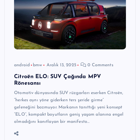
android
bmw
Aralık 13, 2025
0 Comments
Citroën ELO: SUV Çağında MPV
Rönesansı
Otomotiv dünyasında SUV rüzgarları eserken Citroën,
“herkes aynı yöne giderken ters şeride girme”
geleneğini bozmuyor. Markanın tanıttığı yeni konsept
“ELO”, kompakt boyutların geniş yaşam alanına engel
olmadığını kanıtlayan bir manifesto…