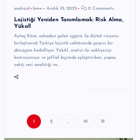
android
bmw
Aralık 10, 2025
0 Comments
Lojistiği Yeniden Tanımlamak: Risk Alma,
Yükal!
Aytaç Köse, sahadan gelen içgörü ile dijital vizyonu
birleştirerek Türkiye lojistik sektöründe çarpıcı bir
dönüşüm hedefliyor. YükAl, üretici ile nakliyeciyi
komisyonsuz ve şeffaf biçimde eşleştirirken, yapay
zekâ, veri analitiği ve…
1
2
…
19
Y