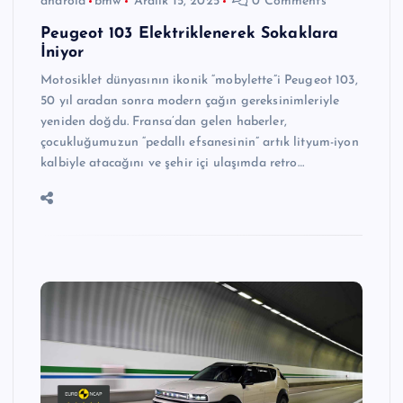
android
bmw
Aralık 15, 2025
0 Comments
Peugeot 103 Elektriklenerek Sokaklara
İniyor
Motosiklet dünyasının ikonik “mobylette”i Peugeot 103,
50 yıl aradan sonra modern çağın gereksinimleriyle
yeniden doğdu. Fransa’dan gelen haberler,
çocukluğumuzun “pedallı efsanesinin” artık lityum-iyon
kalbiyle atacağını ve şehir içi ulaşımda retro…