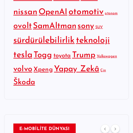
otomotiv
nissan
OpenAI
otonom
SamAltman
sony
ovolt
SUV
sürdürülebilirlik
teknoloji
tesla
Togg
Trump
toyota
Volkswagen
Yapay Zekâ
volvo
Xpeng
Çin
Škoda
E-MOBİLİTE DÜNYASI