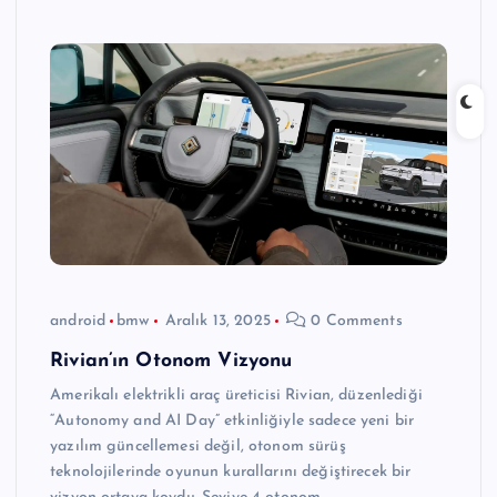
android
bmw
Aralık 13, 2025
0 Comments
Rivian’ın Otonom Vizyonu
Amerikalı elektrikli araç üreticisi Rivian, düzenlediği
“Autonomy and AI Day” etkinliğiyle sadece yeni bir
yazılım güncellemesi değil, otonom sürüş
teknolojilerinde oyunun kurallarını değiştirecek bir