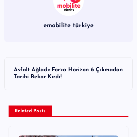
emobilite türkiye
Y
Asfalt Ağladı: Forza Horizon 6 Çıkmadan
a
Tarihi Rekor Kırdı!
z
ı
Related Posts
g