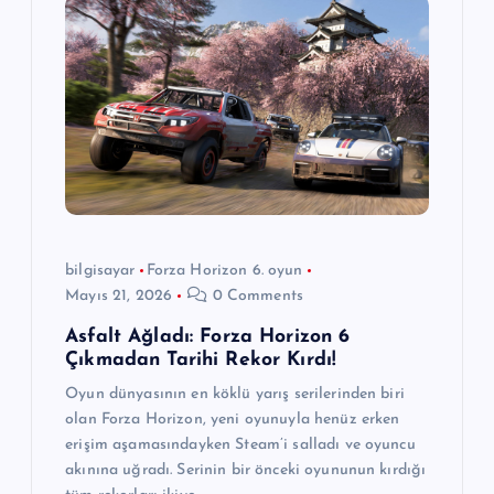
e
z
i
n
m
e
bilgisayar
Forza Horizon 6. oyun
Mayıs 21, 2026
0 Comments
s
Asfalt Ağladı: Forza Horizon 6
Çıkmadan Tarihi Rekor Kırdı!
i
Oyun dünyasının en köklü yarış serilerinden biri
olan Forza Horizon, yeni oyunuyla henüz erken
erişim aşamasındayken Steam’i salladı ve oyuncu
akınına uğradı. Serinin bir önceki oyununun kırdığı