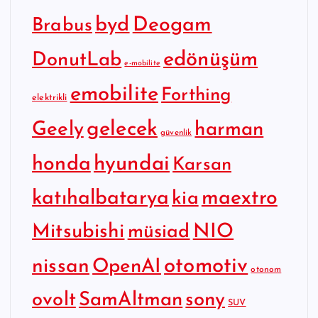
byd
Deogam
Brabus
edönüşüm
DonutLab
e-mobilite
emobilite
Forthing
elektrikli
gelecek
Geely
harman
güvenlik
hyundai
honda
Karsan
katıhalbatarya
maextro
kia
Mitsubishi
NIO
müsiad
otomotiv
nissan
OpenAI
otonom
SamAltman
sony
ovolt
SUV