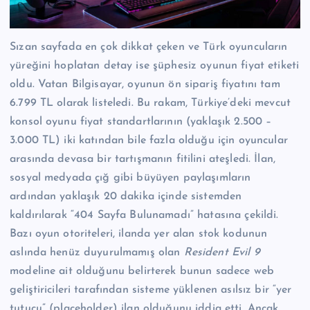
Sızan sayfada en çok dikkat çeken ve Türk oyuncuların
yüreğini hoplatan detay ise şüphesiz oyunun fiyat etiketi
oldu. Vatan Bilgisayar, oyunun ön sipariş fiyatını tam
6.799 TL olarak listeledi. Bu rakam, Türkiye’deki mevcut
konsol oyunu fiyat standartlarının (yaklaşık 2.500 –
3.000 TL) iki katından bile fazla olduğu için oyuncular
arasında devasa bir tartışmanın fitilini ateşledi. İlan,
sosyal medyada çığ gibi büyüyen paylaşımların
ardından yaklaşık 20 dakika içinde sistemden
kaldırılarak “404 Sayfa Bulunamadı” hatasına çekildi.
Bazı oyun otoriteleri, ilanda yer alan stok kodunun
aslında henüz duyurulmamış olan
Resident Evil 9
modeline ait olduğunu belirterek bunun sadece web
geliştiricileri tarafından sisteme yüklenen asılsız bir “yer
tutucu” (placeholder) ilan olduğunu iddia etti. Ancak