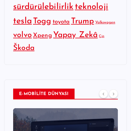
sürdürülebilirlik
teknoloji
tesla
Togg
Trump
toyota
Volkswagen
Yapay Zekâ
volvo
Xpeng
Çin
Škoda
E-MOBİLİTE DÜNYASI