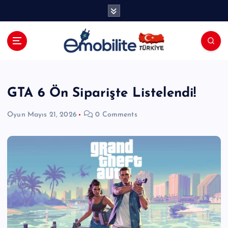
İ
ç
e
r
i
E-mobilite Dergisi, E-Mobilite Haber
ğ
Portalı.
e
a
GTA 6 Ön Siparişte Listelendi!
t
l
Oyun
Mayıs 21, 2026
0 Comments
a