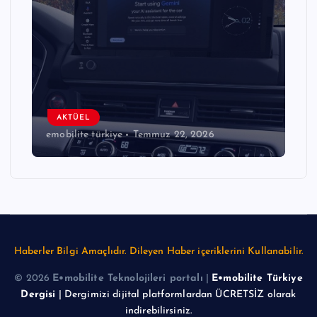
AKTÜEL
emobilite türkiye
Temmuz 22, 2026
emo
Haberler Bilgi Amaçlıdır. Dileyen Haber içeriklerini Kullanabilir.
© 2026
E•mobilite Teknolojileri portalı
|
E•mobilite Türkiye
Dergisi
| Dergimizi dijital platformlardan ÜCRETSİZ olarak
indirebilirsiniz.