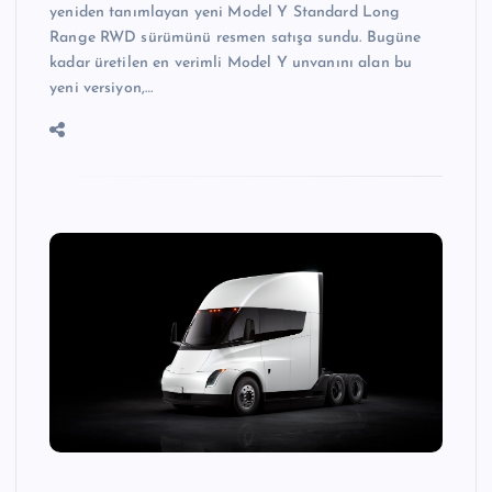
yeniden tanımlayan yeni Model Y Standard Long
Range RWD sürümünü resmen satışa sundu. Bugüne
kadar üretilen en verimli Model Y unvanını alan bu
yeni versiyon,…