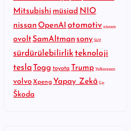
Mitsubishi
NIO
müsiad
otomotiv
nissan
OpenAI
otonom
SamAltman
sony
ovolt
SUV
sürdürülebilirlik
teknoloji
tesla
Togg
Trump
toyota
Volkswagen
Yapay Zekâ
volvo
Xpeng
Çin
Škoda