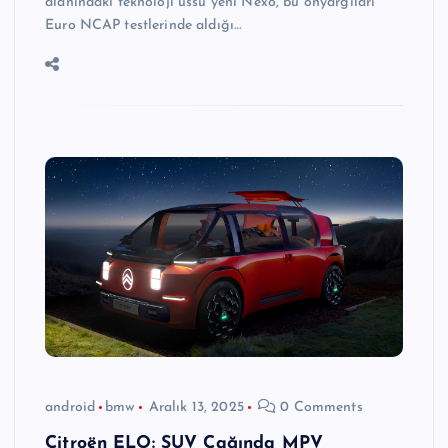
alanındaki teknoloji üssü yeni Nexo, bu önyargıları
Euro NCAP testlerinde aldığı…
android
bmw
Aralık 13, 2025
0 Comments
Citroën ELO: SUV Çağında MPV