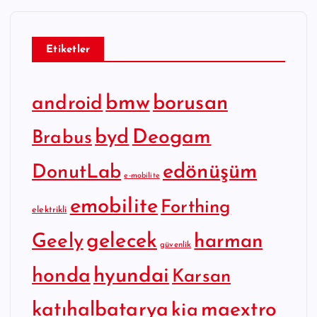
Etiketler
bmw
borusan
android
byd
Deogam
Brabus
edönüşüm
DonutLab
e-mobilite
emobilite
Forthing
elektrikli
gelecek
Geely
harman
güvenlik
hyundai
honda
Karsan
katıhalbatarya
maextro
kia