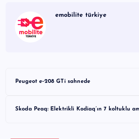
emobilite türkiye
Y
Peugeot e‑208 GTi sahnede
a
z
Skoda Peaq: Elektrikli Kodiaq’ın 7 koltuklu a
ı