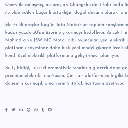
Chery ile anlaşmış, bu araçları Changshu’daki fabrikada üre
ile elde edilen başarılı ortaklığın doğal devamı olarak tanı
Elektrikli araçlar bugün Tata Motors’un toplam satışlarını
kadar yüzde 30’un üzerine çıkarmayı hedefliyor. Ancak Hi
Mahindra ve JSW MG Motor gibi oyuncular, yeni elektrikli 
platformu sayesinde daha hızlı yeni model çıkarabilecek ol
kendi özel elektrikli platformunu geliştirmeyi planlıyor.
Bu iş birliği, küresel otomotivde sınırların giderek daha ge
premium elektrikli markasını, Çinli bir platform ve İngiliz b
dönemin karmaşık ama verimli ittifak haritasını özetliyor.