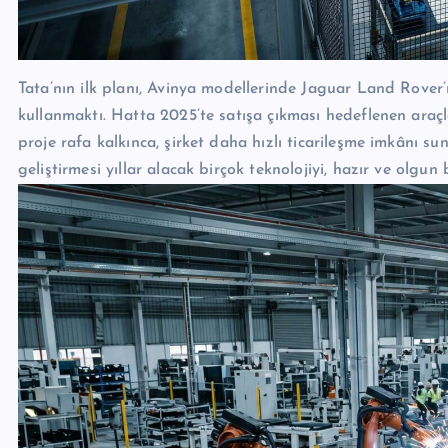
Tata’nın ilk planı, Avinya modellerinde Jaguar Land Rover
kullanmaktı. Hatta 2025’te satışa çıkması hedeflenen araç
proje rafa kalkınca, şirket daha hızlı ticarileşme imkânı 
geliştirmesi yıllar alacak birçok teknolojiyi, hazır ve olgu