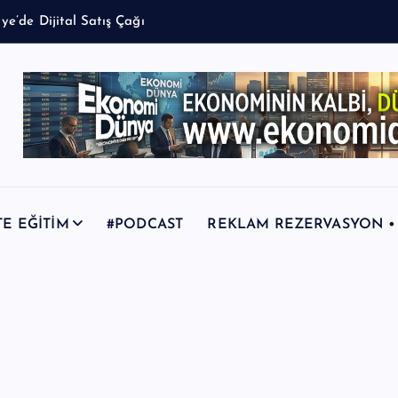
TE EĞİTİM
#PODCAST
REKLAM REZERVASYON • +9