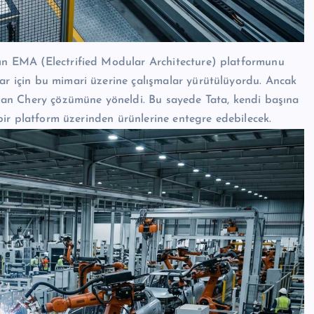
’ın EMA (Electrified Modular Architecture) platformunu
lar için bu mimari üzerine çalışmalar yürütülüyordu. Ancak
sunan Chery çözümüne yöneldi. Bu sayede Tata, kendi başına
n bir platform üzerinden ürünlerine entegre edebilecek.