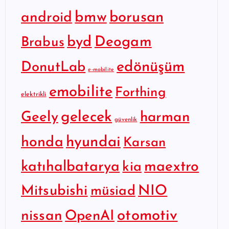
bmw
borusan
android
byd
Deogam
Brabus
edönüşüm
DonutLab
e-mobilite
emobilite
Forthing
elektrikli
gelecek
Geely
harman
güvenlik
hyundai
honda
Karsan
katıhalbatarya
maextro
kia
Mitsubishi
NIO
müsiad
otomotiv
nissan
OpenAI