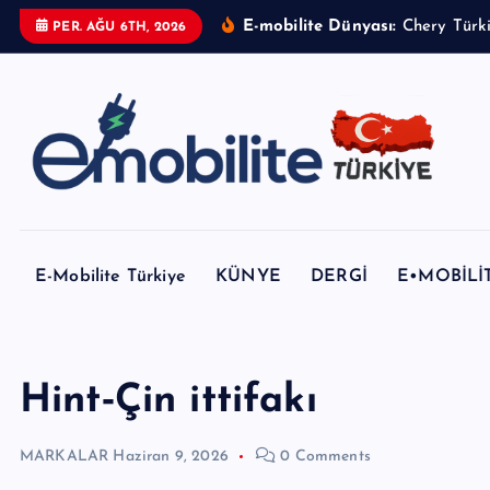
İ
E-mobilite Dünyası:
PER. AĞU 6TH, 2026
ç
e
r
i
ğ
e
E-mobilite Dergisi, E-Mobilite Haber Portalı.
a
t
E-Mobilite Türkiye
KÜNYE
DERGİ
E•MOBİLİ
l
a
Hint‑Çin ittifakı
MARKALAR
Haziran 9, 2026
0 Comments