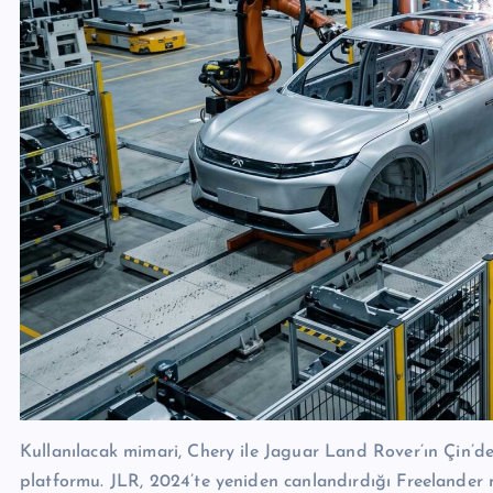
Kullanılacak mimari, Chery ile Jaguar Land Rover’ın Çin’dek
platformu. JLR, 2024’te yeniden canlandırdığı Freelander ma