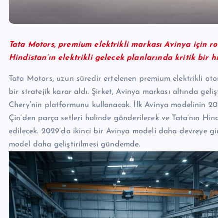
Tata Motors, premium elektrikli markası Avinya için rota
Hindistan’ın elektrikli gelecek planlarında kritik bir hı
Tata Motors, uzun süredir ertelenen premium elektrikli oto
bir stratejik karar aldı. Şirket, Avinya markası altında geliş
Chery’nin platformunu kullanacak. İlk Avinya modelinin 202
Çin’den parça setleri halinde gönderilecek ve Tata’nın Hi
edilecek. 2029’da ikinci bir Avinya modeli daha devreye gi
model daha geliştirilmesi gündemde.