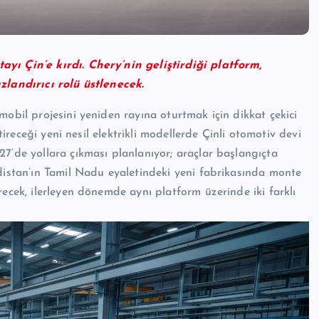
yı Çin’e kırdı. Chery’nin geliştirdiği platform,
zlandırıcı rolü üstlenecek.
mobil projesini yeniden rayına oturtmak için dikkat çekici
tireceği yeni nesil elektrikli modellerde Çinli otomotiv devi
7’de yollara çıkması planlanıyor; araçlar başlangıçta
ndistan’ın Tamil Nadu eyaletindeki yeni fabrikasında monte
recek, ilerleyen dönemde aynı platform üzerinde iki farklı