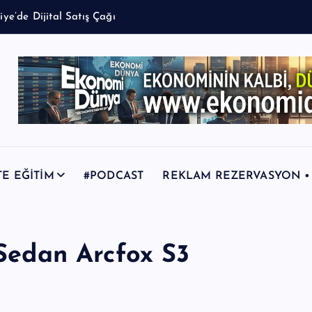
TE EĞİTİM
#PODCAST
REKLAM REZERVASYON • +9
 Sedan Arcfox S3