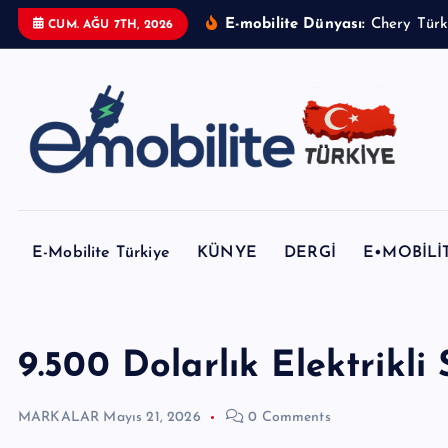
İ
E-mobilite Dünyası:
CUM. AĞU 7TH, 2026
ç
e
r
i
ğ
e
E-mobilite Dergisi, E-Mobilite Haber Portalı.
a
t
E-Mobilite Türkiye
KÜNYE
DERGİ
E•MOBİLİ
l
a
9.500 Dolarlık Elektrikli
MARKALAR
Mayıs 21, 2026
0 Comments