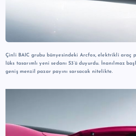
Çinli BAIC grubu bünyesindeki Arcfox, elektrikli araç 
lüks tasarımlı yeni sedanı S3’ü duyurdu. İnanılmaz baş
geniş menzil pazar payını sarsacak nitelikte.