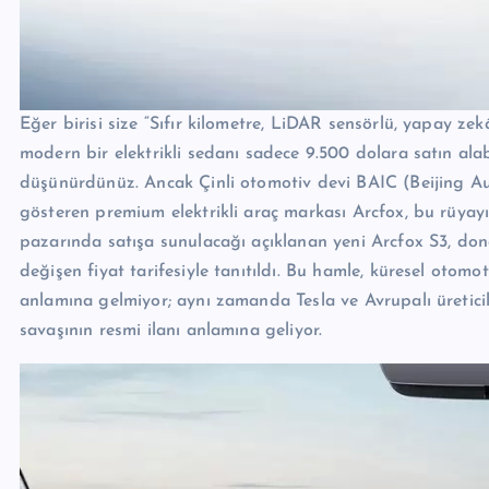
Eğer birisi size “Sıfır kilometre, LiDAR sensörlü, yapay ze
modern bir elektrikli sedanı sadece 9.500 dolara satın al
düşünürdünüz. Ancak Çinli otomotiv devi BAIC (Beijing Aut
gösteren premium elektrikli araç markası Arcfox, bu rüya
pazarında satışa sunulacağı açıklanan yeni Arcfox S3, don
değişen fiyat tarifesiyle tanıtıldı. Bu hamle, küresel otom
anlamına gelmiyor; aynı zamanda Tesla ve Avrupalı üretici
savaşının resmi ilanı anlamına geliyor.