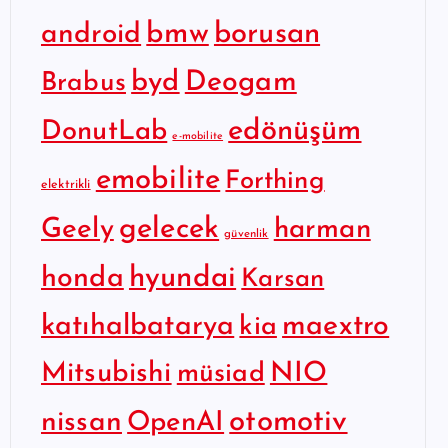
bmw
borusan
android
byd
Deogam
Brabus
edönüşüm
DonutLab
e-mobilite
emobilite
Forthing
elektrikli
gelecek
Geely
harman
güvenlik
hyundai
honda
Karsan
katıhalbatarya
maextro
kia
Mitsubishi
NIO
müsiad
otomotiv
nissan
OpenAI