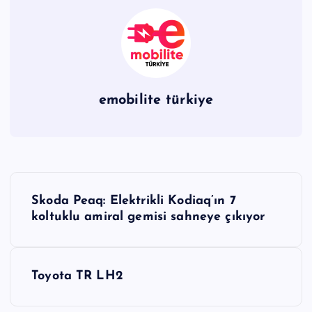
emobilite türkiye
Y
Skoda Peaq: Elektrikli Kodiaq’ın 7
a
koltuklu amiral gemisi sahneye çıkıyor
z
Toyota TR LH2
ı