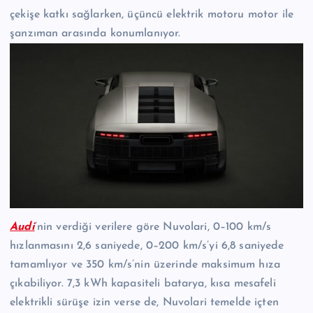
çekişe katkı sağlarken, üçüncü elektrik motoru motor ile
şanzıman arasında konumlanıyor.
Audi
’nin verdiği verilere göre Nuvolari, 0–100 km/s
hızlanmasını 2,6 saniyede, 0–200 km/s’yi 6,8 saniyede
tamamlıyor ve 350 km/s’nin üzerinde maksimum hıza
çıkabiliyor. 7,3 kWh kapasiteli batarya, kısa mesafeli
elektrikli sürüşe izin verse de, Nuvolari temelde içten