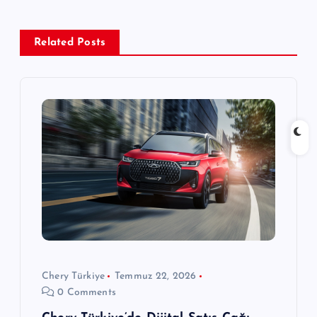
g
e
Related Posts
z
i
n
m
e
s
Chery Türkiye
Temmuz 22, 2026
i
0 Comments