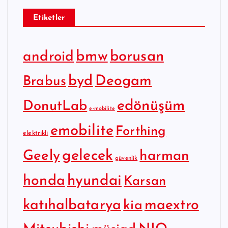
Etiketler
bmw
borusan
android
byd
Deogam
Brabus
edönüşüm
DonutLab
e-mobilite
emobilite
Forthing
elektrikli
gelecek
Geely
harman
güvenlik
hyundai
honda
Karsan
katıhalbatarya
maextro
kia