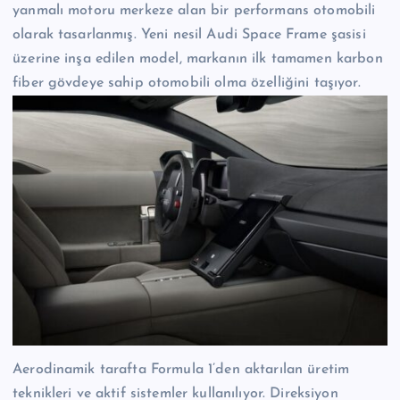
yanmalı motoru merkeze alan bir performans otomobili
olarak tasarlanmış. Yeni nesil Audi Space Frame şasisi
üzerine inşa edilen model, markanın ilk tamamen karbon
fiber gövdeye sahip otomobili olma özelliğini taşıyor.
Aerodinamik tarafta Formula 1’den aktarılan üretim
teknikleri ve aktif sistemler kullanılıyor. Direksiyon