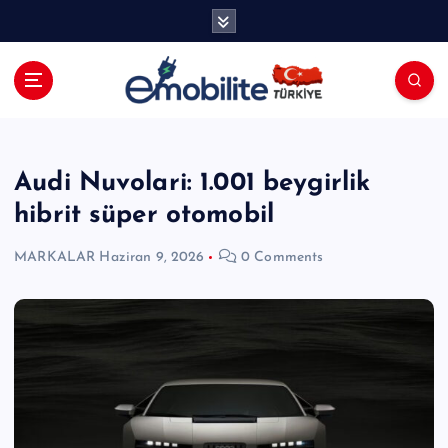
İ
ç
e
r
i
E-mobilite Dergisi, E-Mobilite Haber
ğ
Portalı.
e
a
Audi Nuvolari: 1.001 beygirlik
t
hibrit süper otomobil
l
a
MARKALAR
Haziran 9, 2026
0 Comments