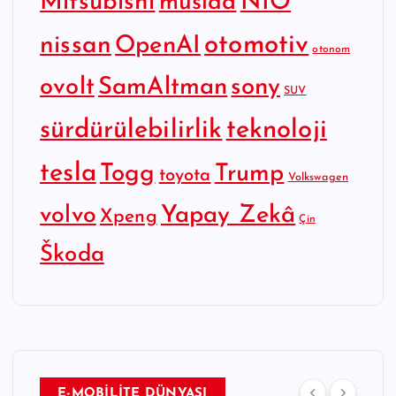
Mitsubishi
NIO
müsiad
otomotiv
nissan
OpenAI
otonom
SamAltman
sony
ovolt
SUV
sürdürülebilirlik
teknoloji
tesla
Togg
Trump
toyota
Volkswagen
Yapay Zekâ
volvo
Xpeng
Çin
Škoda
E-MOBİLİTE DÜNYASI