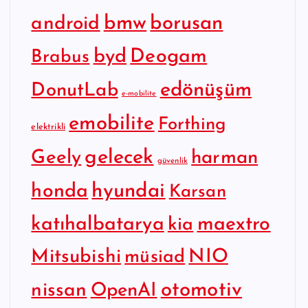
bmw
borusan
android
byd
Deogam
Brabus
edönüşüm
DonutLab
e-mobilite
emobilite
Forthing
elektrikli
gelecek
Geely
harman
güvenlik
hyundai
honda
Karsan
katıhalbatarya
maextro
kia
Mitsubishi
NIO
müsiad
otomotiv
nissan
OpenAI