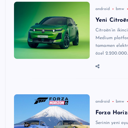
android
bmw
Yeni Citroë
Citroën’in ikinc
Medium platform
tamamen elektri
özel 2.200.000
android
bmw
Forza Horiz
Serinin yeni oy