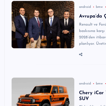
android
bmw
Avrupa’da 
Renault ve Ford,
baskısına karşı A
2028’den itibar
planlıyor. Üret
android
bmw
Chery iCar
SUV