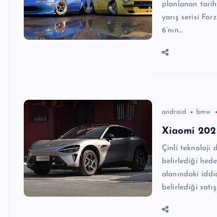
planlanan tarih
yarış serisi Fo
6’nın…
android
bmw
Xiaomi 2025
Çinli teknoloji 
belirlediği hede
alanındaki iddia
belirlediği satı