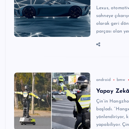
Lexus, otomotiv
sahneye çıkarıy
olarak geri dön
parçası olan ye
android
bmw
Yapay Zekâ 
Çin’in Hangzhou
başladı. “Hangx
yönlendiriyor, k
yapabiliyor. Çi