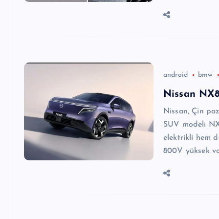
android
bmw
Nissan NX8
Nissan, Çin paza
SUV modeli NX8
elektrikli hem d
800V yüksek vol