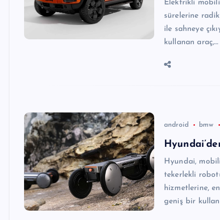
Elektrikli mobi
sürelerine radi
ile sahneye çıkı
kullanan araç,…
android
bmw
Hyundai’den
Hyundai, mobili
tekerlekli robot
hizmetlerine, 
geniş bir kulla