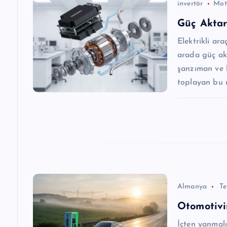
z
invertör
Mot
Güç Aktar
i
Elektrikli ara
arada güç akt
n
şanzıman ve 
toplayan bu 
m
e
s
i
Almanya
T
Otomotivi
İçten yanmalı