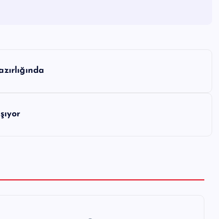
zırlığında
şıyor