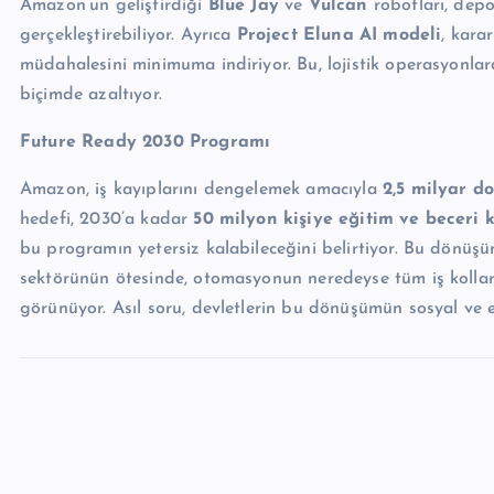
Amazon’un geliştirdiği
Blue Jay
ve
Vulcan
robotları, depo 
gerçekleştirebiliyor. Ayrıca
Project Eluna AI modeli
, kara
müdahalesini minimuma indiriyor. Bu, lojistik operasyonlarda
biçimde azaltıyor.
Future Ready 2030 Programı
Amazon, iş kayıplarını dengelemek amacıyla
2,5 milyar d
hedefi, 2030’a kadar
50 milyon kişiye eğitim ve beceri
bu programın yetersiz kalabileceğini belirtiyor. Bu dönüşüm
sektörünün ötesinde, otomasyonun neredeyse tüm iş kolları
görünüyor. Asıl soru, devletlerin bu dönüşümün sosyal ve 