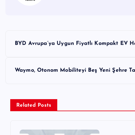
Y
BYD Avrupa’ya Uygun Fiyatlı Kompakt EV Ha
a
z
Waymo, Otonom Mobiliteyi Beş Yeni Şehre Ta
ı
g
Related Posts
e