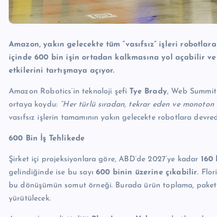
Amazon, yakın gelecekte tüm “vasıfsız” işleri robotlar
içinde 600 bin işin ortadan kalkmasına yol açabilir v
etkilerini tartışmaya açıyor.
Amazon Robotics’in teknoloji şefi
Tye Brady
, Web Summit 
ortaya koydu:
“Her türlü sıradan, tekrar eden ve monoton i
vasıfsız işlerin tamamının yakın gelecekte robotlara devred
600 Bin İş Tehlikede
Şirket içi projeksiyonlara göre, ABD’de 2027’ye kadar
160 
gelindiğinde ise bu sayı
600 binin üzerine çıkabilir
. Flo
bu dönüşümün somut örneği. Burada ürün toplama, paketle
yürütülecek.