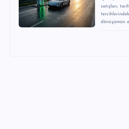
satışları, tar
tercihlerinde
dönüşümün en