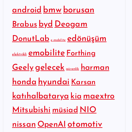
bmw
borusan
android
byd
Deogam
Brabus
edönüşüm
DonutLab
e-mobilite
emobilite
Forthing
elektrikli
gelecek
Geely
harman
güvenlik
hyundai
honda
Karsan
katıhalbatarya
maextro
kia
Mitsubishi
NIO
müsiad
otomotiv
nissan
OpenAI