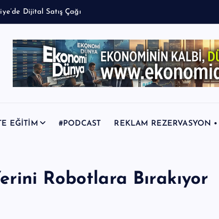
TE EĞİTİM
#PODCAST
REKLAM REZERVASYON • +9
rini Robotlara Bırakıyor