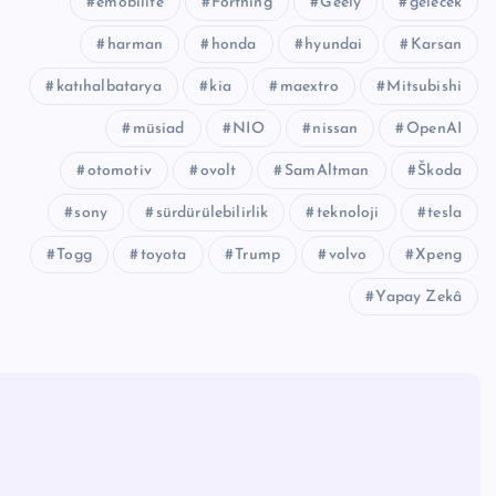
emobilite
Forthing
Geely
gelecek
harman
honda
hyundai
Karsan
katıhalbatarya
kia
maextro
Mitsubishi
müsiad
NIO
nissan
OpenAI
otomotiv
ovolt
SamAltman
Škoda
sony
sürdürülebilirlik
teknoloji
tesla
Togg
toyota
Trump
volvo
Xpeng
Yapay Zekâ