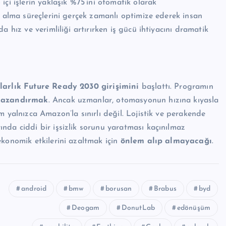
içi işlerin yaklaşık %75’ini otomatik olarak
r alma süreçlerini gerçek zamanlı optimize ederek insan
 hız ve verimliliği artırırken iş gücü ihtiyacını dramatik
olarlık Future Ready 2030 girişimini
başlattı. Programın
 kazandırmak
. Ancak uzmanlar, otomasyonun hızına kıyasla
 yalnızca Amazon’la sınırlı değil. Lojistik ve perakende
nda ciddi bir işsizlik sorunu yaratması kaçınılmaz
ekonomik etkilerini azaltmak için
önlem alıp almayacağı
.
android
bmw
borusan
Brabus
byd
Deogam
DonutLab
edönüşüm