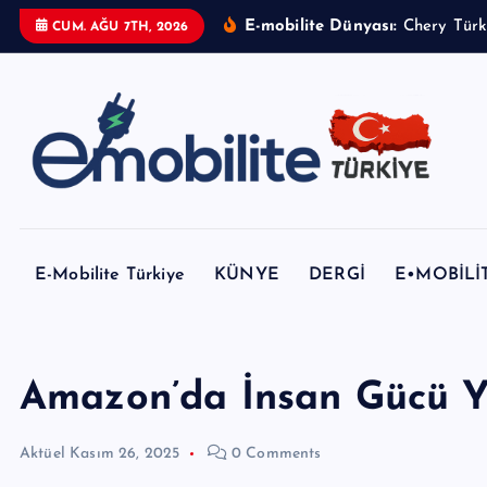
İ
E-mobilite Dünyası:
CUM. AĞU 7TH, 2026
ç
e
r
i
ğ
e
E-mobilite Dergisi, E-Mobilite Haber Portalı.
a
t
E-Mobilite Türkiye
KÜNYE
DERGİ
E•MOBİLİ
l
a
Amazon’da İnsan Gücü Ye
Aktüel
Kasım 26, 2025
0 Comments