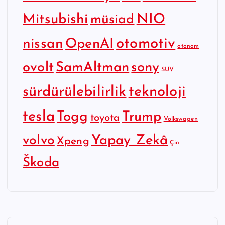
Mitsubishi
NIO
müsiad
otomotiv
nissan
OpenAI
otonom
SamAltman
sony
ovolt
SUV
sürdürülebilirlik
teknoloji
tesla
Togg
Trump
toyota
Volkswagen
Yapay Zekâ
volvo
Xpeng
Çin
Škoda