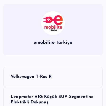
emobilite türkiye
Y
Volkswagen T-Roc R
a
z
Leapmotor A10: Küçük SUV Segmentine
Elektrikli Dokunuş