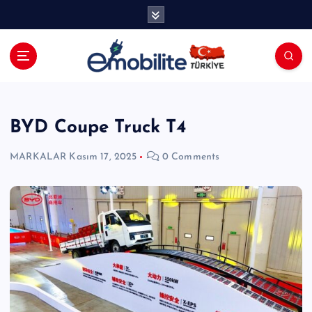
İ
ç
e
r
i
E-mobilite Dergisi, E-Mobilite Haber
ğ
Portalı.
e
a
BYD Coupe Truck T4
t
l
MARKALAR
Kasım 17, 2025
0 Comments
a