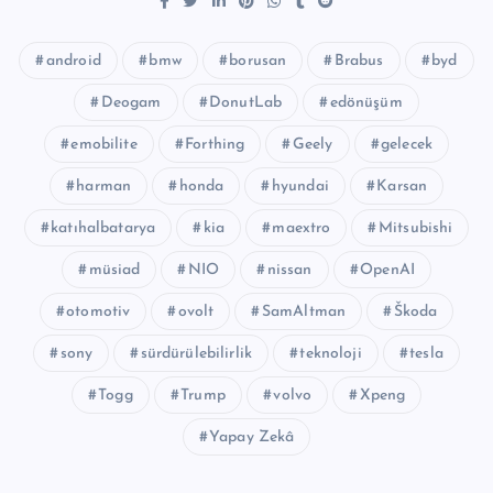
android
bmw
borusan
Brabus
byd
Deogam
DonutLab
edönüşüm
emobilite
Forthing
Geely
gelecek
harman
honda
hyundai
Karsan
katıhalbatarya
kia
maextro
Mitsubishi
müsiad
NIO
nissan
OpenAI
otomotiv
ovolt
SamAltman
Škoda
sony
sürdürülebilirlik
teknoloji
tesla
Togg
Trump
volvo
Xpeng
Yapay Zekâ