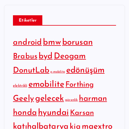
Etiketler
bmw
borusan
android
byd
Deogam
Brabus
edönüşüm
DonutLab
e-mobilite
emobilite
Forthing
elektrikli
gelecek
Geely
harman
güvenlik
hyundai
honda
Karsan
katıhalbatarya
maextro
kia