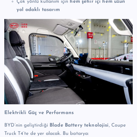
Çok yönlü kullanım için
hem şehir içi hem uzun
yol odaklı tasarım
Elektrikli Güç ve Performans
BYD’nin geliştirdiği
Blade Battery teknolojisi
, Coupe
Truck T4’te de yer alacak. Bu batarya: