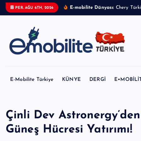
İ
E-mobilite Dünyası:
PER. AĞU 6TH, 2026
ç
e
r
i
ğ
e
E-mobilite Dergisi, E-Mobilite Haber Portalı.
a
t
E-Mobilite Türkiye
KÜNYE
DERGİ
E•MOBİLİ
l
a
Çinli Dev Astronergy’den
Güneş Hücresi Yatırımı!