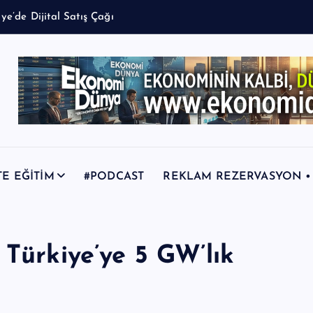
TE EĞİTİM
#PODCAST
REKLAM REZERVASYON • +9
 Türkiye’ye 5 GW’lık