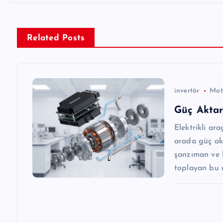
ı
g
Related Posts
e
z
invertör
Mot
Güç Aktar
i
Elektrikli ara
arada güç akt
n
şanzıman ve 
toplayan bu 
m
e