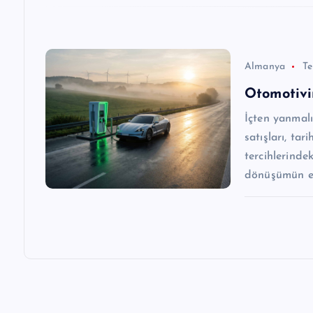
s
i
Almanya
T
Otomotivi
İçten yanmalı
satışları, tar
tercihlerinde
dönüşümün en