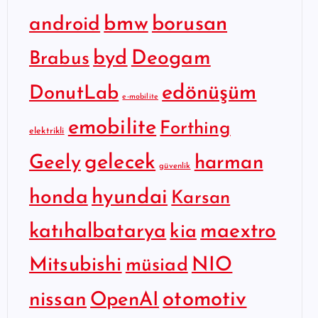
bmw
borusan
android
byd
Deogam
Brabus
edönüşüm
DonutLab
e-mobilite
emobilite
Forthing
elektrikli
gelecek
Geely
harman
güvenlik
hyundai
honda
Karsan
katıhalbatarya
maextro
kia
Mitsubishi
NIO
müsiad
otomotiv
nissan
OpenAI