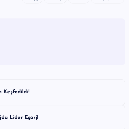
 Keşfedildi!
jda Lider Eşarj!