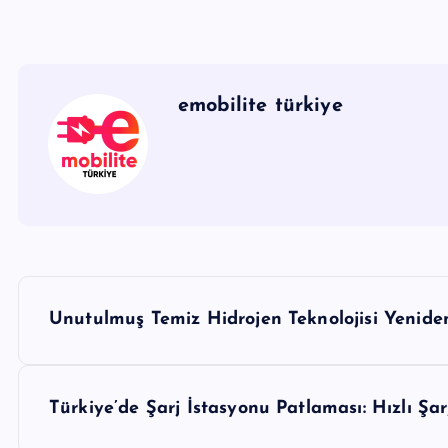
emobilite türkiye
Y
Unutulmuş Temiz Hidrojen Teknolojisi Yeniden
a
z
Türkiye’de Şarj İstasyonu Patlaması: Hızlı Şar