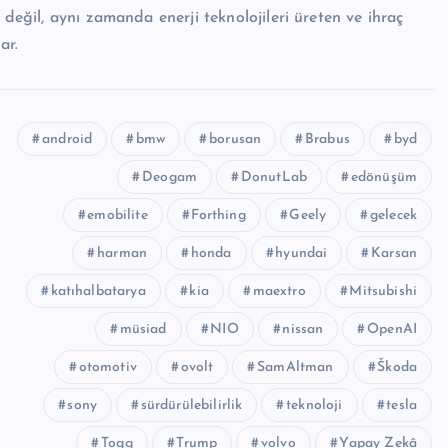
 değil, aynı zamanda enerji teknolojileri üreten ve ihraç
ar.
android
bmw
borusan
Brabus
byd
Deogam
DonutLab
edönüşüm
emobilite
Forthing
Geely
gelecek
harman
honda
hyundai
Karsan
katıhalbatarya
kia
maextro
Mitsubishi
müsiad
NIO
nissan
OpenAI
otomotiv
ovolt
SamAltman
Škoda
sony
sürdürülebilirlik
teknoloji
tesla
Togg
Trump
volvo
Yapay Zekâ