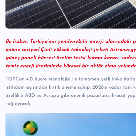
Bu haber, Türkiye’nin yenilenebilir enerji alanındaki 
önüne seriyor! Çinli yüksek teknoloji şirketi Astronerg
güneş paneli hücresi üretim tesisi kurma kararı, sadec
temiz enerji üretiminde küresel bir aktör olma yolundak
TOPCon 4.0 hücre teknolojisi ile tamamen yerli imkanlarla 
istihdam açısından kritik öneme sahip. 2028’e kadar tam ka
özellikle ABD ve Avrupa gibi önemli pazarlara ihracat yap
sağlayacak.