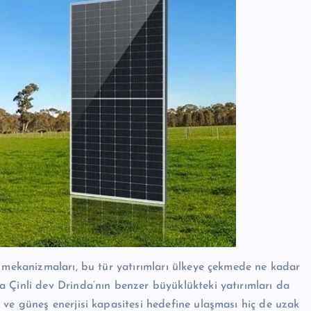
k mekanizmaları, bu tür yatırımları ülkeye çekmede ne kadar
 Çinli dev Drinda’nın benzer büyüklükteki yatırımları da
 ve güneş enerjisi kapasitesi hedefine ulaşması hiç de uzak