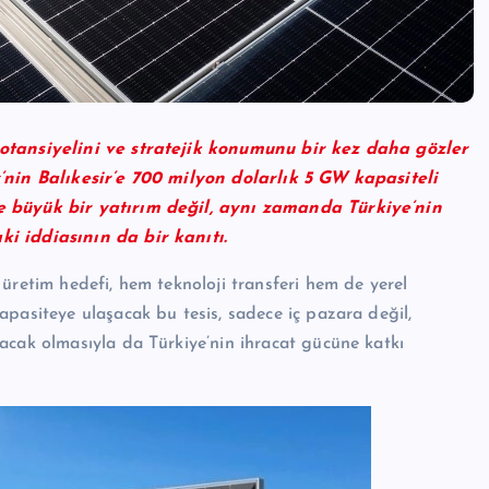
potansiyelini ve stratejik konumunu bir kez daha gözler
y’nin Balıkesir’e 700 milyon dolarlık 5 GW kapasiteli
e büyük bir yatırım değil, aynı zamanda Türkiye’nin
i iddiasının da bir kanıtı.
üretim hedefi, hem teknoloji transferi hem de yerel
pasiteye ulaşacak bu tesis, sadece iç pazara değil,
acak olmasıyla da Türkiye’nin ihracat gücüne katkı