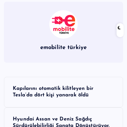
emobilite türkiye
Y
Kapılarını otomatik kilitleyen bir
a
Tesla’da dört kişi yanarak öldü
z
Hyundai Assan ve Deniz Sağdıç
ı
Sürdürülebilirliği Sanata Dönüştürüyor.