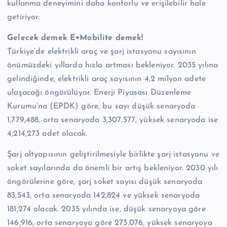
kullanma deneyimini daha konforlu ve erişilebilir hale
getiriyor.
Gelecek demek E•Mobilite demek!
Türkiye’de elektrikli araç ve şarj istasyonu sayısının
önümüzdeki yıllarda hızla artması bekleniyor. 2035 yılına
gelindiğinde, elektrikli araç sayısının 4,2 milyon adete
ulaşacağı öngörülüyor. Enerji Piyasası Düzenleme
Kurumu’na (EPDK) göre, bu sayı düşük senaryoda
1,779,488, orta senaryoda 3,307,577, yüksek senaryoda ise
4,214,273 adet olacak.
Şarj altyapısının geliştirilmesiyle birlikte şarj istasyonu ve
soket sayılarında da önemli bir artış bekleniyor. 2030 yılı
öngörülerine göre, şarj soket sayısı düşük senaryoda
83,543, orta senaryoda 142,824 ve yüksek senaryoda
181,274 olacak. 2035 yılında ise, düşük senaryoya göre
146,916, orta senaryoya göre 273,076, yüksek senaryoya