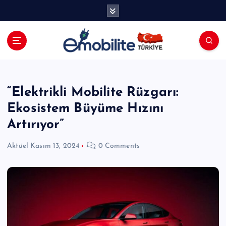
İ
ç
e
r
i
E-mobilite Dergisi, E-Mobilite Haber
ğ
Portalı.
e
a
“Elektrikli Mobilite Rüzgarı:
t
Ekosistem Büyüme Hızını
l
a
Artırıyor”
Aktüel
Kasım 13, 2024
0 Comments