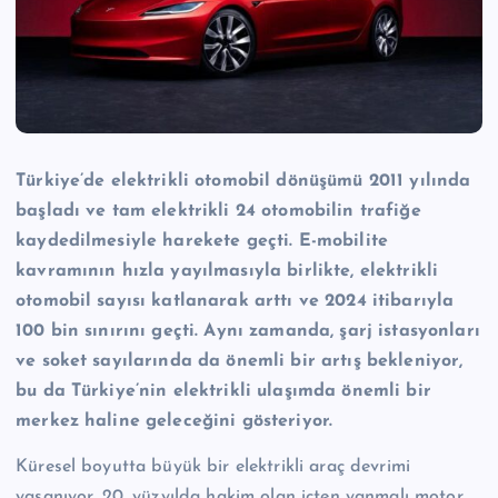
Türkiye’de elektrikli otomobil dönüşümü 2011 yılında
başladı ve tam elektrikli 24 otomobilin trafiğe
kaydedilmesiyle harekete geçti. E-mobilite
kavramının hızla yayılmasıyla birlikte, elektrikli
otomobil sayısı katlanarak arttı ve 2024 itibarıyla
100 bin sınırını geçti. Aynı zamanda, şarj istasyonları
ve soket sayılarında da önemli bir artış bekleniyor,
bu da Türkiye’nin elektrikli ulaşımda önemli bir
merkez haline geleceğini gösteriyor.
Küresel boyutta büyük bir elektrikli araç devrimi
yaşanıyor. 20. yüzyılda hakim olan içten yanmalı motor