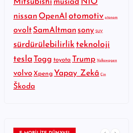
Mitsubishi
NIO
müsiad
otomotiv
nissan
OpenAI
otonom
SamAltman
sony
ovolt
SUV
sürdürülebilirlik
teknoloji
tesla
Togg
Trump
toyota
Volkswagen
Yapay Zekâ
volvo
Xpeng
Çin
Škoda