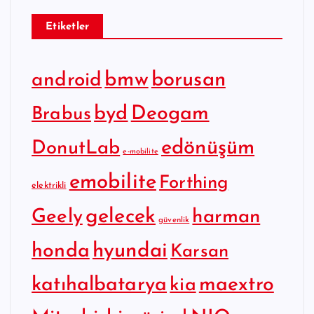
Etiketler
bmw
borusan
android
byd
Deogam
Brabus
edönüşüm
DonutLab
e-mobilite
emobilite
Forthing
elektrikli
gelecek
Geely
harman
güvenlik
hyundai
honda
Karsan
katıhalbatarya
maextro
kia