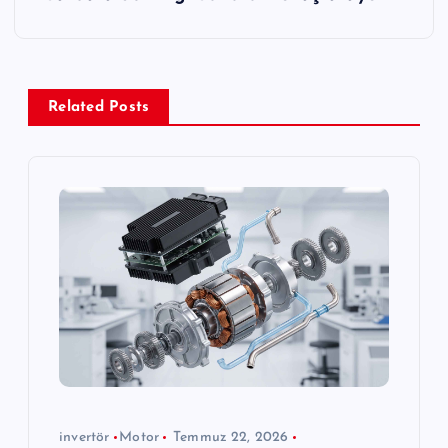
g
e
Related Posts
z
i
n
m
e
s
i
invertör
Motor
Temmuz 22, 2026