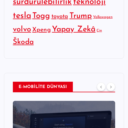
sürdürülebilirlik
teknoloji
tesla
Togg
Trump
toyota
Volkswagen
Yapay Zekâ
volvo
Xpeng
Çin
Škoda
E-MOBİLİTE DÜNYASI