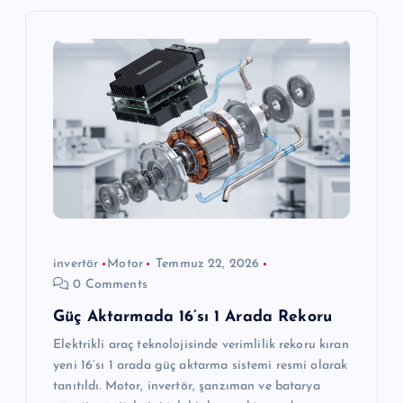
z
i
n
m
e
s
invertör
Motor
Temmuz 22, 2026
i
0 Comments
Güç Aktarmada 16’sı 1 Arada Rekoru
Elektrikli araç teknolojisinde verimlilik rekoru kıran
yeni 16’sı 1 arada güç aktarma sistemi resmi olarak
tanıtıldı. Motor, invertör, şanzıman ve batarya