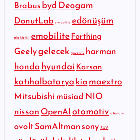
byd
Deogam
Brabus
edönüşüm
DonutLab
e-mobilite
emobilite
Forthing
elektrikli
gelecek
Geely
harman
güvenlik
hyundai
honda
Karsan
katıhalbatarya
maextro
kia
Mitsubishi
NIO
müsiad
otomotiv
nissan
OpenAI
otonom
SamAltman
sony
ovolt
SUV