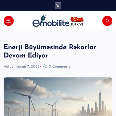
İ
ç
e
r
i
E-mobilite Dergisi, E-Mobilite Haber
ğ
Portalı.
e
a
Enerji Büyümesinde Rekorlar
t
Devam Ediyor
l
a
Aktüel
Kasım 7, 2025
0 Comments