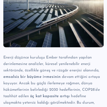
Enerji düşünce kuruluşu Ember tarafından yapılan
derinlemesine analizler, küresel yenilenebilir enerji
sektöründe, özellikle güneş ve rüzgâr enerjisi alanında,
emsalsiz bir büyüme ivmesinin
devam ettiğini ortaya
koyuyor. Ancak bu güçlü ilerlemeye rağmen, dünya
hükümetlerinin belirlediği 2030 hedeflerinin, COP28’de
taahhüt edilen
üç kat kapasite artışı
hedefine
ulaşmakta yetersiz kaldığı görülmektedir. Bu durum,