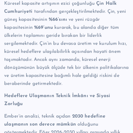
Küresel kapasite artışının ezici çoğunluğu
Çin Halk
Cumhuriyeti
tarafından gerçekleştirilmektedir. Çin, yeni
güneş kapasitesinin
%66’sını
ve yeni rüzgâr
kapasitesinin
%69’unu
kurarak, bu alanda diğer tüm
ülkelerin toplamını geride bırakan bir liderlik
sergilemektedir. Çin’in bu devasa üretim ve kurulum hızı,
küresel hedeflere ulaşılabilirlik açısından hayati önem
taşımaktadır. Ancak aynı zamanda, küresel enerji
dönüşümünün büyük ölçüde tek bir ülkenin politikalarına
ve üretim kapasitesine bağımlı hale geldiği riskini de
beraberinde getirmektedir.
Hedeflere Ulaşmanın Teknik İmkânı ve Siyasi
Zorluğu
Ember’in analizi, teknik açıdan
2030 hedefine
ulaşmanın son derece mümkün
olduğunu
göstermektedir. Eğer 2026-2030 yılları arasında yıllık