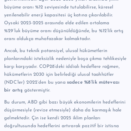
büyüme oranı %12 seviyesinde tutulabilirse, küresel
yenilenebilir enerji kapasitesi üç katına çıkarılabilir.
Oysaki 2023-2025 arasında elde edilen ortalama
%29’luk büyüme oranı düşünüldüğünde, bu %12’lik artış
oranı oldukça muhafazakar kalmaktadır.
Ancak, bu teknik potansiyel, ulusal hükümetlerin
planlarındaki isteksizlik nedeniyle boşa çıkma tehlikesiyle
karşı karşıyadır. COP28’deki iddialı hedeflere rağmen,
hükümetlerin 2030 için belirlediği ulusal taahhütler
(NDC’ler) 2022’den bu yana
sadece %8’lik mütevazı
bir artış
göstermiştir.
Bu durum, ABD gibi bazı büyük ekonomilerin hedeflerini
düşürmesiyle (revize etmesiyle) daha da karmaşık hale
gelmektedir. Çin ise kendi 2025 iklim planları
doğrultusunda hedeflerini artırarak pozitif bir istisna