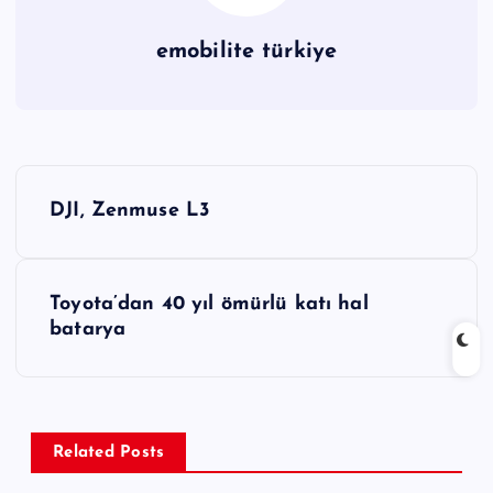
emobilite türkiye
Y
DJI, Zenmuse L3
a
z
Toyota’dan 40 yıl ömürlü katı hal
batarya
ı
g
e
Related Posts