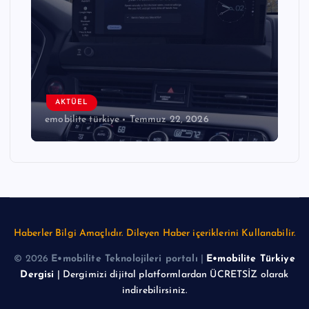
AKTÜEL
emobilite türkiye
Temmuz 22, 2026
Haberler Bilgi Amaçlıdır. Dileyen Haber içeriklerini Kullanabilir.
© 2026
E•mobilite Teknolojileri portalı
|
E•mobilite Türkiye
Dergisi
| Dergimizi dijital platformlardan ÜCRETSİZ olarak
indirebilirsiniz.