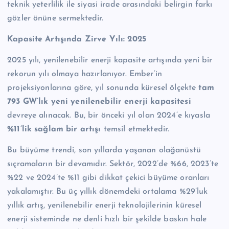
teknik yeterlilik ile siyasi irade arasındaki belirgin farkı
gözler önüne sermektedir.
Kapasite Artışında Zirve Yılı: 2025
2025 yılı, yenilenebilir enerji kapasite artışında yeni bir
rekorun yılı olmaya hazırlanıyor. Ember’in
projeksiyonlarına göre, yıl sonunda küresel ölçekte
tam
793 GW’lık yeni yenilenebilir enerji kapasitesi
devreye alınacak. Bu, bir önceki yıl olan 2024’e kıyasla
%11’lik sağlam bir artışı
temsil etmektedir.
Bu büyüme trendi, son yıllarda yaşanan olağanüstü
sıçramaların bir devamıdır. Sektör, 2022’de %66, 2023’te
%22 ve 2024’te %11 gibi dikkat çekici büyüme oranları
yakalamıştır. Bu üç yıllık dönemdeki ortalama %29’luk
yıllık artış, yenilenebilir enerji teknolojilerinin küresel
enerji sisteminde ne denli hızlı bir şekilde baskın hale