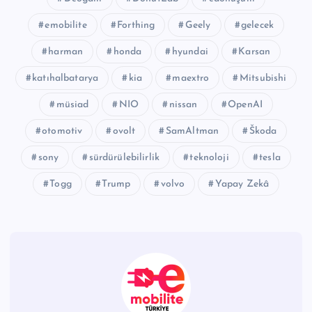
emobilite
Forthing
Geely
gelecek
harman
honda
hyundai
Karsan
katıhalbatarya
kia
maextro
Mitsubishi
müsiad
NIO
nissan
OpenAI
otomotiv
ovolt
SamAltman
Škoda
sony
sürdürülebilirlik
teknoloji
tesla
Togg
Trump
volvo
Yapay Zekâ