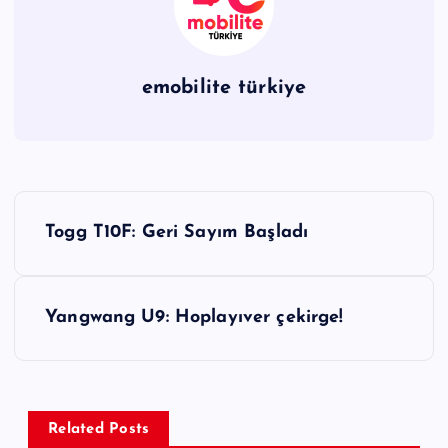
emobilite türkiye
Y
Togg T10F: Geri Sayım Başladı
a
z
Yangwang U9: Hoplayıver çekirge!
ı
g
Related Posts