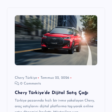
e
z
i
n
m
e
s
Chery Türkiye
Temmuz 22, 2026
0 Comments
i
Chery Türkiye’de Dijital Satış Çağı
Türkiye pazarında hızlı bir ivme yakalayan Chery,
araç satışlarını dijital platforma taşıyarak online