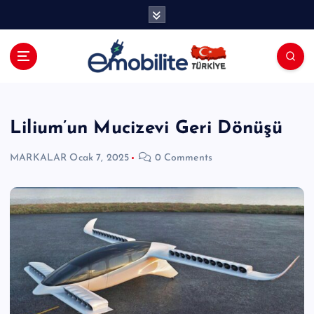
İ
ç
e
r
i
E-mobilite Dergisi, E-Mobilite Haber
ğ
Portalı.
e
a
Lilium’un Mucizevi Geri Dönüşü
t
l
MARKALAR
Ocak 7, 2025
0 Comments
a