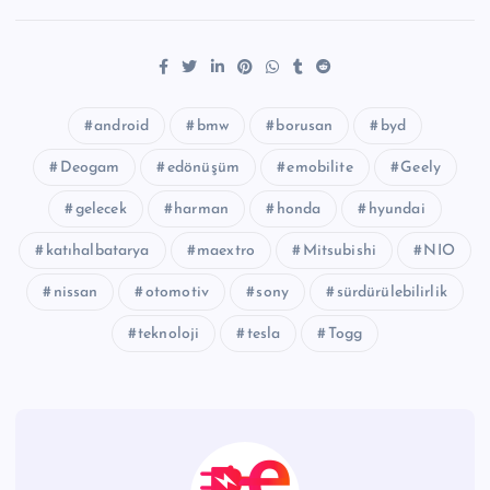
android
bmw
borusan
byd
Deogam
edönüşüm
emobilite
Geely
gelecek
harman
honda
hyundai
katıhalbatarya
maextro
Mitsubishi
NIO
nissan
otomotiv
sony
sürdürülebilirlik
teknoloji
tesla
Togg