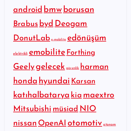
bmw
borusan
android
byd
Deogam
Brabus
edönüşüm
DonutLab
e-mobilite
emobilite
Forthing
elektrikli
gelecek
Geely
harman
güvenlik
hyundai
honda
Karsan
katıhalbatarya
maextro
kia
Mitsubishi
NIO
müsiad
otomotiv
nissan
OpenAI
otonom