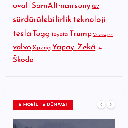
SamAltman
sony
ovolt
SUV
sürdürülebilirlik
teknoloji
tesla
Togg
Trump
toyota
Volkswagen
Yapay Zekâ
volvo
Xpeng
Çin
Škoda
E-MOBİLİTE DÜNYASI