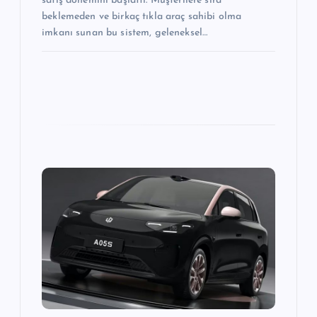
satış dönemini başlattı. Müşterilere sıra
beklemeden ve birkaç tıkla araç sahibi olma
imkanı sunan bu sistem, geleneksel…