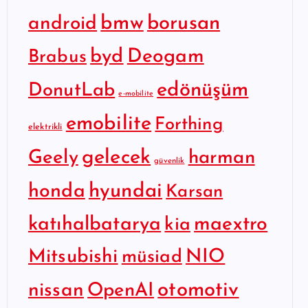
bmw
borusan
android
byd
Deogam
Brabus
edönüşüm
DonutLab
e-mobilite
emobilite
Forthing
elektrikli
gelecek
Geely
harman
güvenlik
hyundai
honda
Karsan
katıhalbatarya
maextro
kia
Mitsubishi
NIO
müsiad
otomotiv
nissan
OpenAI