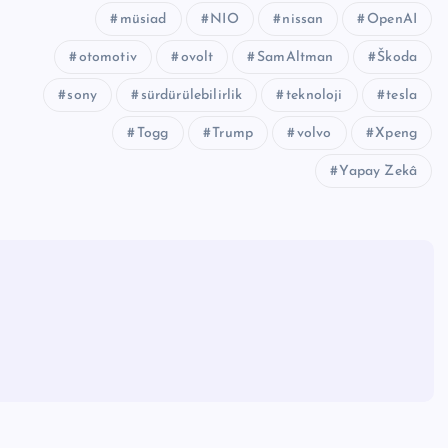
müsiad
NIO
nissan
OpenAI
otomotiv
ovolt
SamAltman
Škoda
sony
sürdürülebilirlik
teknoloji
tesla
Togg
Trump
volvo
Xpeng
Yapay Zekâ