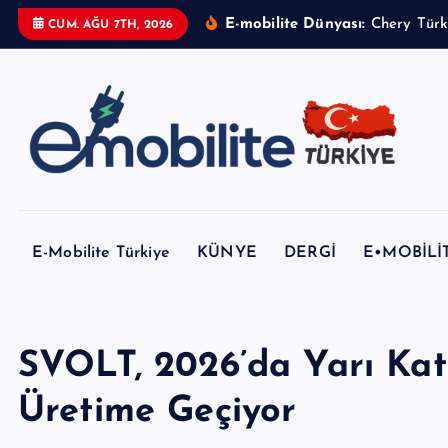
İ
E-mobilite Dünyası:
CUM. AĞU 7TH, 2026
ç
e
r
i
ğ
e
E-mobilite Dergisi, E-Mobilite Haber Portalı.
a
t
E-Mobilite Türkiye
KÜNYE
DERGİ
E•MOBİLİ
l
a
SVOLT, 2026’da Yarı Katı
Üretime Geçiyor