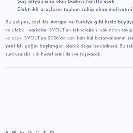
Şarj altyapısına olan baskıyı hafifletecek
,
Elektrikli araçların toplam sahip olma maliyetin
Bu gelişme, özellikle
Avrupa ve Türkiye gibi hızla büyü
ve global markalar, SVOLT’un teknolojisini yakından takip 
kalacak. SVOLT’un 2026’da yarı katı hal bataryalarının se
yeni bir çağın başlangıcı
olarak değerlendirilmeli. Bu te
sürdürülebilirlik hedeflerini ileriye taşıyacak.