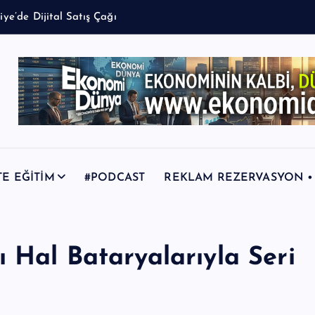
TE EĞİTİM
#PODCAST
REKLAM REZERVASYON • +9
 Hal Bataryalarıyla Seri