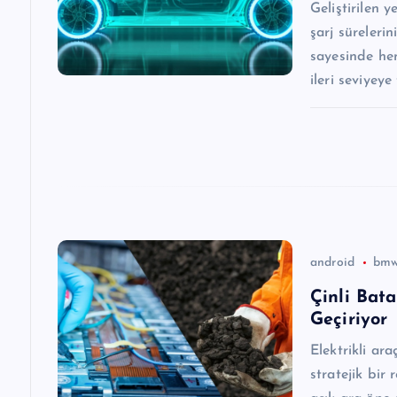
Geliştirilen y
n
şarj süreleri
sayesinde he
m
ileri seviyeye
e
s
i
android
bm
Çinli Bata
Geçiriyor
Elektrikli ara
stratejik bir 