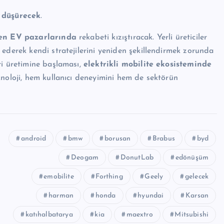
i düşürecek
.
yen EV pazarlarında
rekabeti kızıştıracak. Yerli üreticiler
ederek kendi stratejilerini yeniden şekillendirmek zorunda
ri üretimine başlaması,
elektrikli mobilite ekosisteminde
knoloji, hem kullanıcı deneyimini hem de sektörün
android
bmw
borusan
Brabus
byd
Deogam
DonutLab
edönüşüm
emobilite
Forthing
Geely
gelecek
harman
honda
hyundai
Karsan
katıhalbatarya
kia
maextro
Mitsubishi