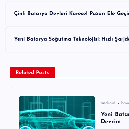
Y
Çinli Batarya Devleri Küresel Pazarı Ele Geçi
a
z
Yeni Batarya Soğutma Teknolojisi: Hızlı Şarj
ı
g
Related Posts
e
z
android
bm
Yeni Bata
i
Devrim