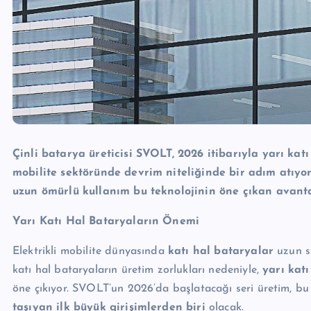
Çinli batarya üreticisi SVOLT, 2026 itibarıyla yarı kat
mobilite sektöründe devrim niteliğinde bir adım atıyo
uzun ömürlü kullanım bu teknolojinin öne çıkan avanta
Yarı Katı Hal Bataryaların Önemi
Elektrikli mobilite dünyasında
katı hal bataryalar
uzun sü
katı hal bataryaların üretim zorlukları nedeniyle,
yarı katı
öne çıkıyor. SVOLT’un 2026’da başlatacağı seri üretim, bu
taşıyan ilk büyük girişimlerden biri
olacak.