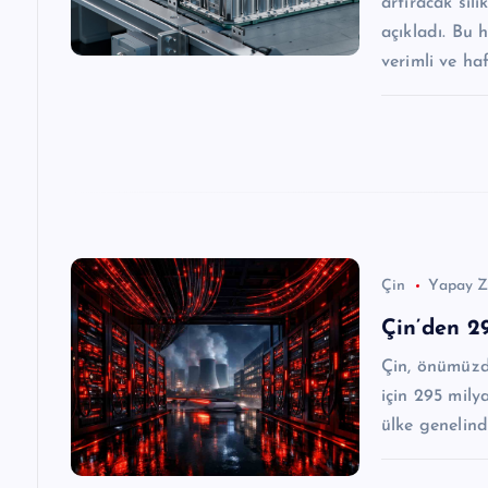
artıracak sil
açıkladı. Bu 
m
verimli ve ha
e
s
i
Çin
Yapay Z
Çin’den 2
Çin, önümüzde
için 295 milya
ülke genelind