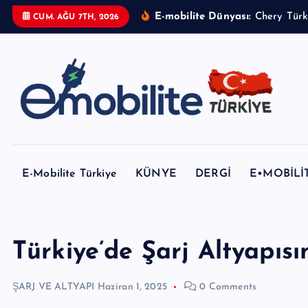
İ
E-mobilite Dünyası:
CUM. AĞU 7TH, 2026
ç
e
r
i
ğ
e
E-mobilite Dergisi, E-Mobilite Haber Portalı.
a
t
E-Mobilite Türkiye
KÜNYE
DERGİ
E•MOBİLİ
l
a
Türkiye’de Şarj Altyapıs
ŞARJ VE ALTYAPI
Haziran 1, 2025
0 Comments