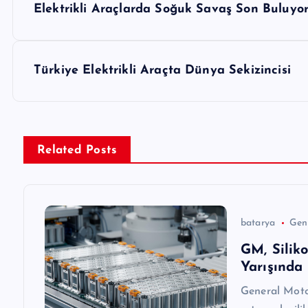
Elektrikli Araçlarda Soğuk Savaş Son Buluyo
a
z
Türkiye Elektrikli Araçta Dünya Sekizincisi
ı
g
Related Posts
e
z
batarya
Gen
GM, Silik
i
Yarışında 
General Motor
n