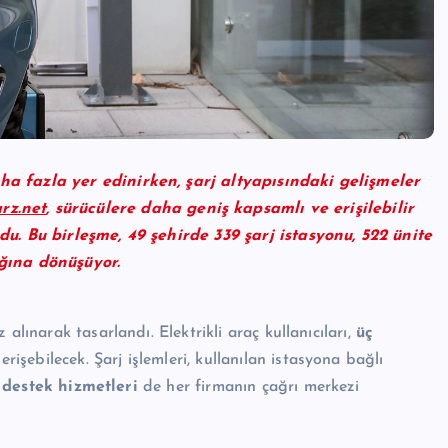
ha fazla yer edinirken, şarj altyapısındaki gelişmeler
rz.net
, sürücülere daha geniş kapsamlı ve erişilebilir
du. Bu birleşme, 49 şehirde 339 şarj istasyonu, 522 ünite
ağına dönüşüyor.
 alınarak tasarlandı. Elektrikli araç kullanıcıları,
üç
rişebilecek. Şarj işlemleri, kullanılan istasyona bağlı
,
destek hizmetleri
de her firmanın çağrı merkezi