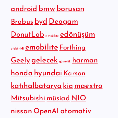
bmw
borusan
android
byd
Deogam
Brabus
edönüşüm
DonutLab
e-mobilite
emobilite
Forthing
elektrikli
gelecek
Geely
harman
güvenlik
hyundai
honda
Karsan
katıhalbatarya
maextro
kia
Mitsubishi
NIO
müsiad
otomotiv
nissan
OpenAI