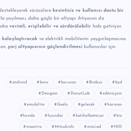
estekleyerek sürücülere
kesintisiz ve kullanıcı dostu bir
zla yayılması, daha güçlü bir altyapı ihtiyacını da
 daha
verimli, erişilebilir ve sürdürülebilir
hale getiriyor.
ı kolaylaştıracak
ve elektrikli mobilitenin yaygınlaşmasına
ken,
şarj altyapısının güçlendirilmesi
kullanıcılar için
android
bmw
borusan
Brabus
byd
Deogam
DonutLab
edönüşüm
emobilite
Geely
gelecek
harman
honda
hyundai
katıhalbatarya
kia
maextro
Mitsubishi
müsiad
NIO