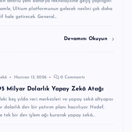
ikon anotlu yeni batarya teknolojisine geçiş yaptığını
hamle, Ultium platformunun gelecek neslini çok daha
fif hale getirecek. General…
Devamını Okuyun
ekâ
Haziran 13, 2026
0 Comments
95 Milyar Dolarlık Yapay Zekâ Atağı
ki beş yılda veri merkezleri ve yapay zekâ altyapısı
r dolarlık dev bir yatırım planı hazırlıyor. Hedef,
e tek bir dev işlem ağı kurarak yapay zekâ…