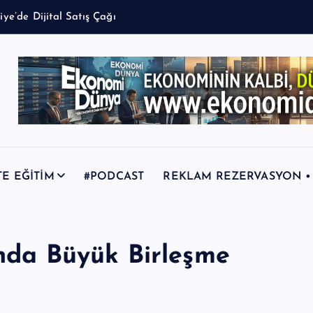
TE EĞİTİM
#PODCAST
REKLAM REZERVASYON • +9
ında Büyük Birleşme