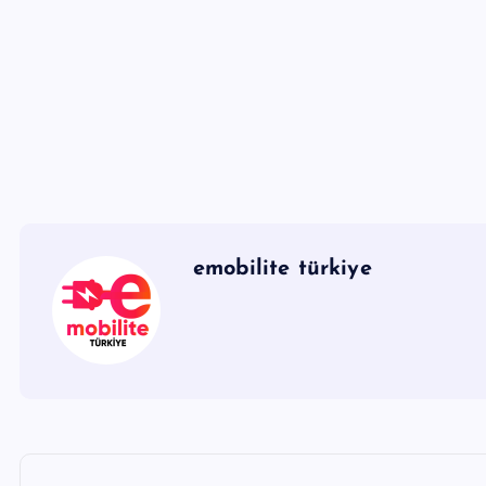
emobilite türkiye
Y