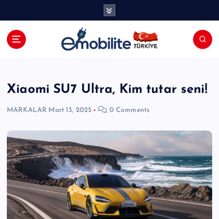
İ
ç
e
r
i
E-mobilite Dergisi, E-Mobilite Haber
ğ
Portalı.
e
a
Xiaomi SU7 Ultra, Kim tutar seni!
t
l
MARKALAR
Mart 13, 2025
0 Comments
a