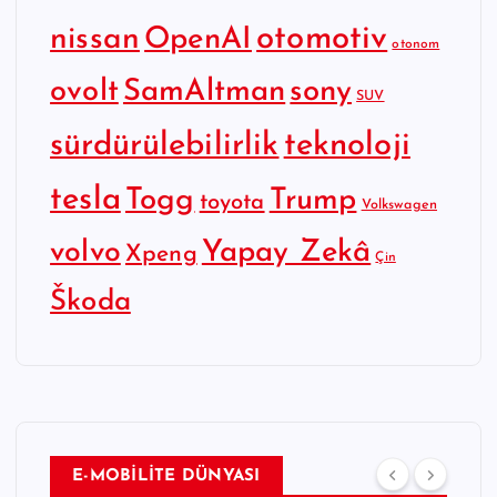
otomotiv
nissan
OpenAI
otonom
SamAltman
sony
ovolt
SUV
sürdürülebilirlik
teknoloji
tesla
Togg
Trump
toyota
Volkswagen
Yapay Zekâ
volvo
Xpeng
Çin
Škoda
E-MOBİLİTE DÜNYASI