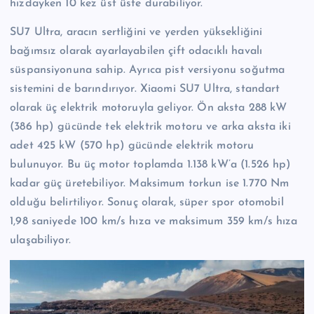
hızdayken 10 kez üst üste durabiliyor.
SU7 Ultra, aracın sertliğini ve yerden yüksekliğini
bağımsız olarak ayarlayabilen çift odacıklı havalı
süspansiyonuna sahip. Ayrıca pist versiyonu soğutma
sistemini de barındırıyor. Xiaomi SU7 Ultra, standart
olarak üç elektrik motoruyla geliyor. Ön aksta 288 kW
(386 hp) gücünde tek elektrik motoru ve arka aksta iki
adet 425 kW (570 hp) gücünde elektrik motoru
bulunuyor. Bu üç motor toplamda 1.138 kW’a (1.526 hp)
kadar güç üretebiliyor. Maksimum torkun ise 1.770 Nm
olduğu belirtiliyor. Sonuç olarak, süper spor otomobil
1,98 saniyede 100 km/s hıza ve maksimum 359 km/s hıza
ulaşabiliyor.