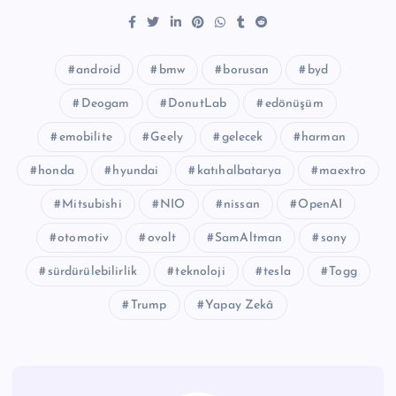
android
bmw
borusan
byd
Deogam
DonutLab
edönüşüm
emobilite
Geely
gelecek
harman
honda
hyundai
katıhalbatarya
maextro
Mitsubishi
NIO
nissan
OpenAI
otomotiv
ovolt
SamAltman
sony
sürdürülebilirlik
teknoloji
tesla
Togg
Trump
Yapay Zekâ