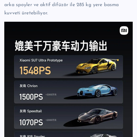
arka spoyler ve aktif difüzör ile 285 kg yere basma
kuvveti üretebiliyor.