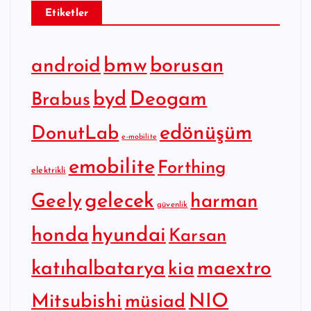
Etiketler
bmw
borusan
android
byd
Deogam
Brabus
edönüşüm
DonutLab
e-mobilite
emobilite
Forthing
elektrikli
gelecek
Geely
harman
güvenlik
hyundai
honda
Karsan
katıhalbatarya
maextro
kia
Mitsubishi
NIO
müsiad