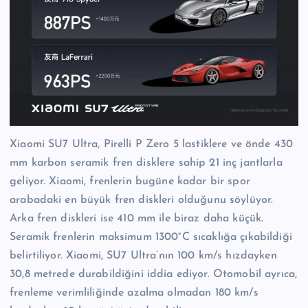
Xiaomi SU7 Ultra, Pirelli P Zero 5 lastiklere ve önde 430
mm karbon seramik fren disklere sahip 21 inç jantlarla
geliyor. Xiaomi, frenlerin bugüne kadar bir spor
arabadaki en büyük fren diskleri olduğunu söylüyor.
Arka fren diskleri ise 410 mm ile biraz daha küçük.
Seramik frenlerin maksimum 1300°C sıcaklığa çıkabildiği
belirtiliyor. Xiaomi, SU7 Ultra’nın 100 km/s hızdayken
30,8 metrede durabildiğini iddia ediyor. Otomobil ayrıca,
frenleme verimliliğinde azalma olmadan 180 km/s