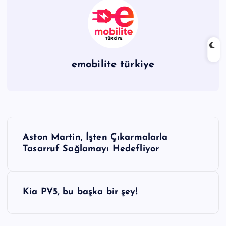
emobilite türkiye
Y
Aston Martin, İşten Çıkarmalarla
a
Tasarruf Sağlamayı Hedefliyor
z
Kia PV5, bu başka bir şey!
ı