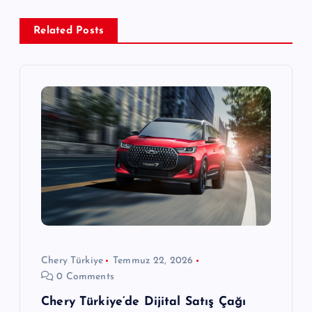
g
e
Related Posts
z
i
n
m
e
s
Chery Türkiye
Temmuz 22, 2026
i
0 Comments
Chery Türkiye’de Dijital Satış Çağı