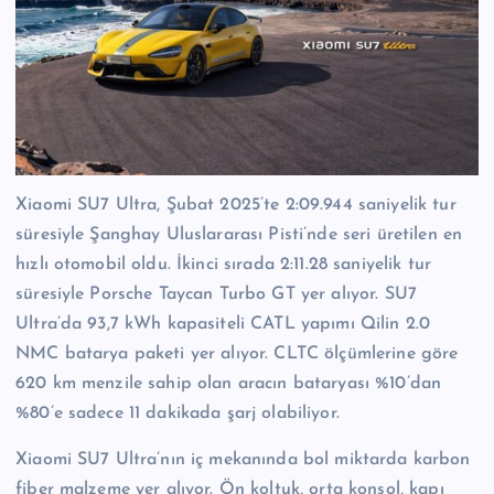
Xiaomi SU7 Ultra, Şubat 2025’te 2:09.944 saniyelik tur
süresiyle Şanghay Uluslararası Pisti’nde seri üretilen en
hızlı otomobil oldu. İkinci sırada 2:11.28 saniyelik tur
süresiyle Porsche Taycan Turbo GT yer alıyor. SU7
Ultra’da 93,7 kWh kapasiteli CATL yapımı Qilin 2.0
NMC batarya paketi yer alıyor. CLTC ölçümlerine göre
620 km menzile sahip olan aracın bataryası %10’dan
%80’e sadece 11 dakikada şarj olabiliyor.
Xiaomi SU7 Ultra’nın iç mekanında bol miktarda karbon
fiber malzeme yer alıyor. Ön koltuk, orta konsol, kapı