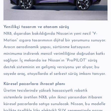
Yenilikçi tasarım ve otonom sürüş
NX8, dışarıdan bakıldığında Nissan’ın yeni nesil “V-
Motion” ızgara tasarımının dijital bir yorumunu sunuyor.
Aracın aerodinamik yapısı, sürtünme katsayısını
minimuma indirerek menzil verimliliğine doğrudan katkı
sağlıyor. İç mekanda ise Nissan’ın “ProPILOT” sürüş
destek sisteminin en gelişmiş versiyonu yer alıyor; bu
sayede araç, otoyollarda el serbest sürüş imkanı tanıyor.
Küresel pazarlara ihracat planı
Üretim tesislerinde yüksek hassasiyetli robotik
sistemlerle üretilen NX8, yılın ikinci yarısından itibaren
küresel pazarlarda satışa sunulacak. Nissan, bu modelle
birlikte özellikle lüks elektrikli SUV segmentinde pazar