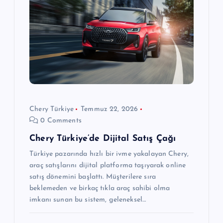
n
m
e
s
i
Chery Türkiye
Temmuz 22, 2026
0 Comments
Chery Türkiye’de Dijital Satış Çağı
Türkiye pazarında hızlı bir ivme yakalayan Chery,
araç satışlarını dijital platforma taşıyarak online
satış dönemini başlattı. Müşterilere sıra
beklemeden ve birkaç tıkla araç sahibi olma
imkanı sunan bu sistem, geleneksel…