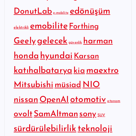
edönüşüm
DonutLab
e-mobilite
emobilite
Forthing
elektrikli
gelecek
Geely
harman
güvenlik
hyundai
honda
Karsan
katıhalbatarya
maextro
kia
Mitsubishi
NIO
müsiad
otomotiv
nissan
OpenAI
otonom
SamAltman
sony
ovolt
SUV
sürdürülebilirlik
teknoloji