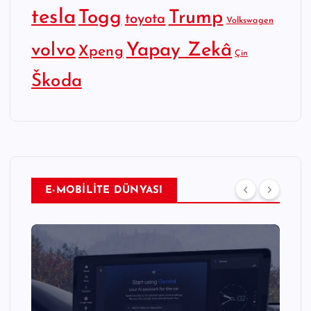
tesla
Togg
Trump
toyota
Volkswagen
Yapay Zekâ
volvo
Xpeng
Çin
Škoda
E-MOBİLİTE DÜNYASI