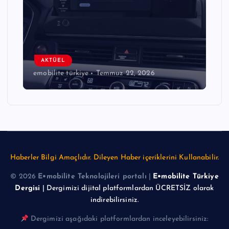
AKTÜEL
emobilite türkiye
Temmuz 22, 2026
Haberler Bilgi Amaçlıdır. Dileyen Haber içeriklerini Kullanabilir.
© 2026
E•mobilite Teknolojileri portalı
|
E•mobilite Türkiye
Dergisi
| Dergimizi dijital platformlardan ÜCRETSİZ olarak
indirebilirsiniz.
Dergimizi aşağıdaki platformlardan inceleyebilirsiniz: