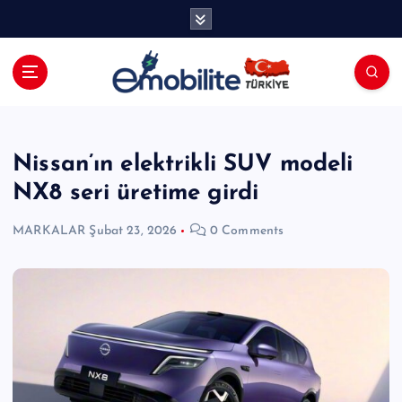
İ
ç
e
r
i
E-mobilite Dergisi, E-Mobilite Haber
ğ
Portalı.
e
a
Nissan’ın elektrikli SUV modeli
t
NX8 seri üretime girdi
l
a
MARKALAR
Şubat 23, 2026
0 Comments