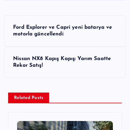
Y
Ford Explorer ve Capri yeni batarya ve
a
motorla güncellendi
z
Nissan NX8 Kapış Kapış: Yarım Saatte
ı
Rekor Satış!
g
e
Related Posts
z
i