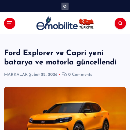
İ
ç
e
r
i
E-mobilite Dergisi, E-Mobilite Haber
ğ
Portalı.
e
a
Ford Explorer ve Capri yeni
t
batarya ve motorla güncellendi
l
a
MARKALAR
Şubat 22, 2026
0 Comments