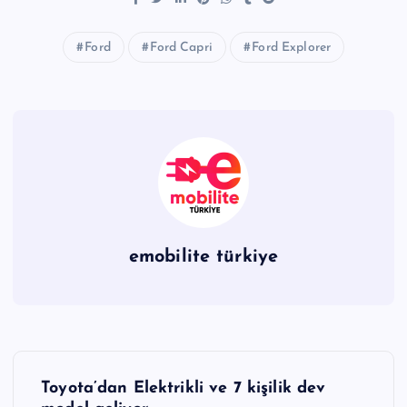
Ford
Ford Capri
Ford Explorer
emobilite türkiye
Y
Toyota’dan Elektrikli ve 7 kişilik dev