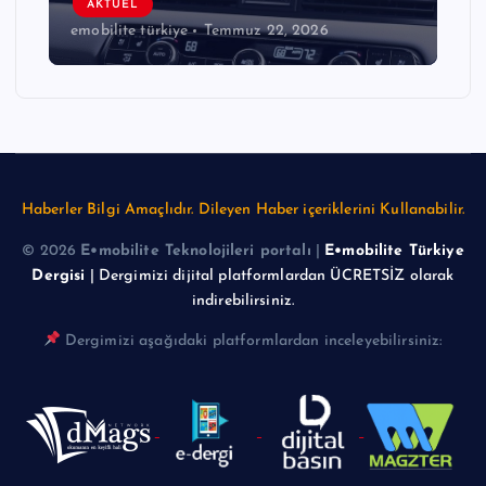
AKTÜEL
emobilite türkiye
Temmuz 22, 2026
Haberler Bilgi Amaçlıdır. Dileyen Haber içeriklerini Kullanabilir.
© 2026
E•mobilite Teknolojileri portalı
|
E•mobilite Türkiye
Dergisi
| Dergimizi dijital platformlardan ÜCRETSİZ olarak
indirebilirsiniz.
Dergimizi aşağıdaki platformlardan inceleyebilirsiniz: