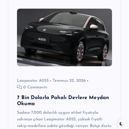
Leapmotor A05S
Temmuz 22, 2026
0 Comments
7 Bin Dolarla Pahalı Devlere Meydan
Okuma
Sadece 7.000 dolarlık uygun etiket fiyatıyla
sahneye çıkan Leapmotor A05S, yüksek fiyatlı
rakip modellere adeta gözdağı veriyor. Bütçe dostu