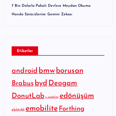
7 Bin Dolarla Pahalı Devlere Meydan Okuma
Honda Sürücülerine Gemini Zekası
Etiketler
bmw
borusan
android
byd
Deogam
Brabus
edönüşüm
DonutLab
e-mobilite
emobilite
Forthing
elektrikli