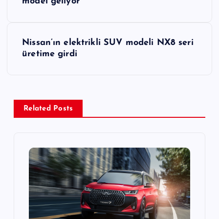
a
model geliyor
z
Nissan’ın elektrikli SUV modeli NX8 seri
ı
üretime girdi
g
e
Related Posts
z
i
n
m