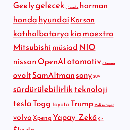
gelecek
Geely
harman
güvenlik
hyundai
honda
Karsan
katıhalbatarya
maextro
kia
Mitsubishi
NIO
müsiad
otomotiv
nissan
OpenAI
otonom
SamAltman
sony
ovolt
SUV
sürdürülebilirlik
teknoloji
tesla
Togg
Trump
toyota
Volkswagen
Yapay Zekâ
volvo
Xpeng
Çin