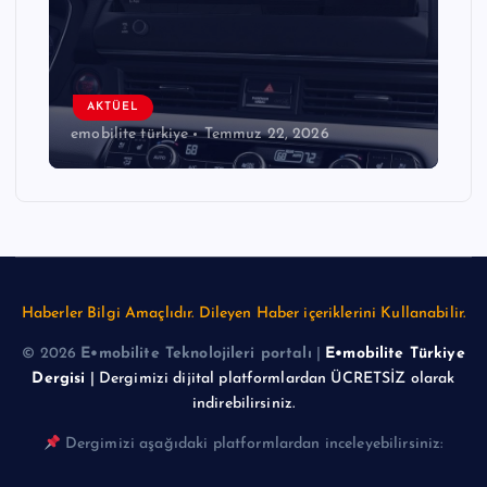
AKTÜEL
emobilite türkiye
Temmuz 22, 2026
Haberler Bilgi Amaçlıdır. Dileyen Haber içeriklerini Kullanabilir.
© 2026
E•mobilite Teknolojileri portalı
|
E•mobilite Türkiye
Dergisi
| Dergimizi dijital platformlardan ÜCRETSİZ olarak
indirebilirsiniz.
Dergimizi aşağıdaki platformlardan inceleyebilirsiniz: