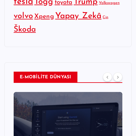
tesla
Togg
Trump
toyota
Volkswagen
Yapay Zekâ
volvo
Xpeng
Çin
Škoda
E-MOBİLİTE DÜNYASI