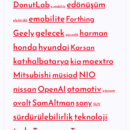
edönüşüm
DonutLab
e-mobilite
emobilite
Forthing
elektrikli
gelecek
Geely
harman
güvenlik
hyundai
honda
Karsan
katıhalbatarya
maextro
kia
Mitsubishi
NIO
müsiad
otomotiv
nissan
OpenAI
otonom
SamAltman
sony
ovolt
SUV
sürdürülebilirlik
teknoloji