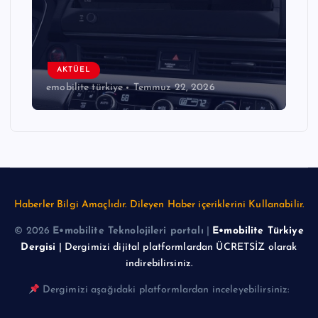
AKTÜEL
emobilite türkiye
Temmuz 22, 2026
Haberler Bilgi Amaçlıdır. Dileyen Haber içeriklerini Kullanabilir.
© 2026
E•mobilite Teknolojileri portalı
|
E•mobilite Türkiye
Dergisi
| Dergimizi dijital platformlardan ÜCRETSİZ olarak
indirebilirsiniz.
Dergimizi aşağıdaki platformlardan inceleyebilirsiniz: