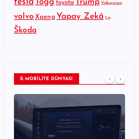
tesla
Togg
Trump
toyota
Volkswagen
Yapay Zekâ
volvo
Xpeng
Çin
Škoda
E-MOBİLİTE DÜNYASI