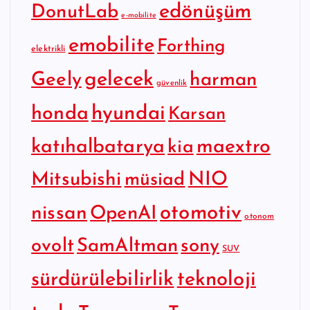
edönüşüm
DonutLab
e-mobilite
emobilite
Forthing
elektrikli
gelecek
Geely
harman
güvenlik
hyundai
honda
Karsan
katıhalbatarya
maextro
kia
Mitsubishi
NIO
müsiad
otomotiv
nissan
OpenAI
otonom
SamAltman
sony
ovolt
SUV
sürdürülebilirlik
teknoloji