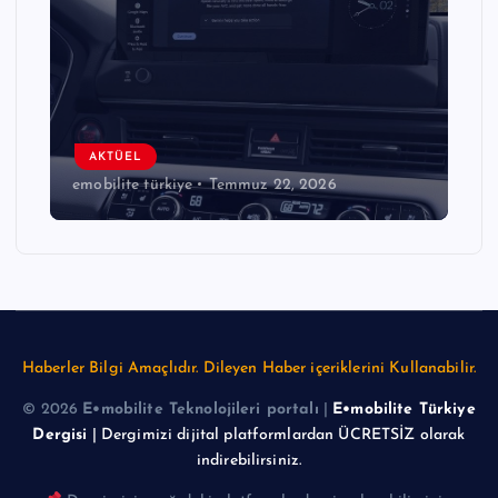
AKTÜEL
AKTÜE
emobilite türkiye
Temmuz 22, 2026
emobilite
Haberler Bilgi Amaçlıdır. Dileyen Haber içeriklerini Kullanabilir.
© 2026
E•mobilite Teknolojileri portalı
|
E•mobilite Türkiye
Dergisi
| Dergimizi dijital platformlardan ÜCRETSİZ olarak
indirebilirsiniz.