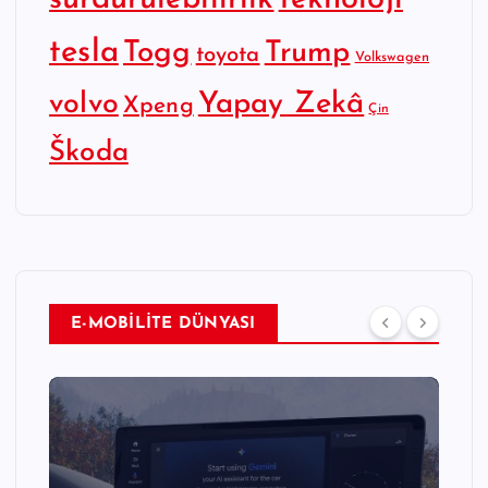
tesla
Togg
Trump
toyota
Volkswagen
Yapay Zekâ
volvo
Xpeng
Çin
Škoda
E-MOBİLİTE DÜNYASI