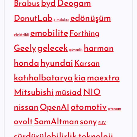
byd
Deogam
Brabus
edönüşüm
DonutLab
e-mobilite
emobilite
Forthing
elektrikli
gelecek
Geely
harman
güvenlik
hyundai
honda
Karsan
katıhalbatarya
maextro
kia
Mitsubishi
NIO
müsiad
otomotiv
nissan
OpenAI
otonom
SamAltman
sony
ovolt
SUV
sürdürülebilirlik
teknoloji