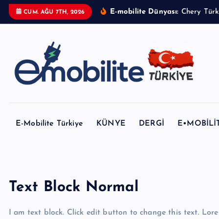
İ
E-mobilite Dünyası:
CUM. AĞU 7TH, 2026
ç
e
r
i
ğ
e
E-mobilite Dergisi, E-Mobilite Haber Portalı.
a
t
E-Mobilite Türkiye
KÜNYE
DERGİ
E•MOBİLİ
l
a
Text Block Normal
I am text block. Click edit button to change this text. Lore