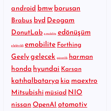
bmw
borusan
android
byd
Deogam
Brabus
edönüşüm
DonutLab
e-mobilite
emobilite
Forthing
elektrikli
gelecek
Geely
harman
güvenlik
hyundai
honda
Karsan
katıhalbatarya
maextro
kia
Mitsubishi
NIO
müsiad
otomotiv
nissan
OpenAI