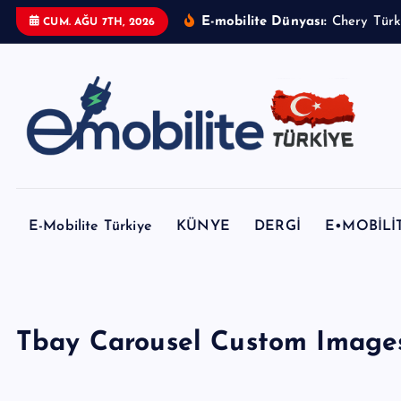
İ
E-mobilite Dünyası:
CUM. AĞU 7TH, 2026
ç
e
r
i
ğ
e
E-mobilite Dergisi, E-Mobilite Haber Portalı.
a
t
E-Mobilite Türkiye
KÜNYE
DERGİ
E•MOBİLİ
l
a
Tbay Carousel Custom Image