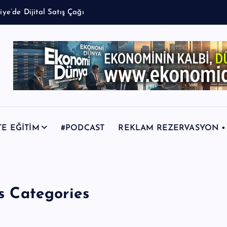
TE EĞİTİM
#PODCAST
REKLAM REZERVASYON • +9
s Categories