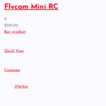
Flycam Mini RC
0
$100.00
Buy product
Quick View
Compare
-17%Hot