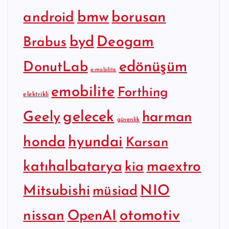
bmw
borusan
android
byd
Deogam
Brabus
edönüşüm
DonutLab
e-mobilite
emobilite
Forthing
elektrikli
gelecek
Geely
harman
güvenlik
hyundai
honda
Karsan
katıhalbatarya
maextro
kia
Mitsubishi
NIO
müsiad
otomotiv
nissan
OpenAI