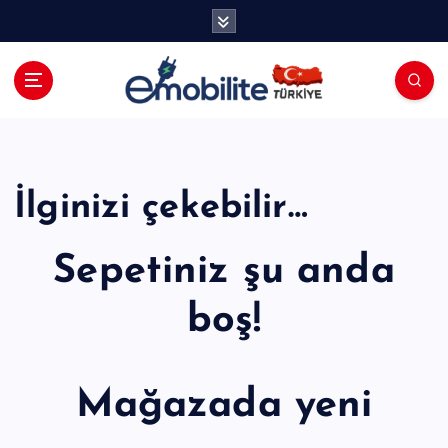
İ
ç
e
r
i
E-mobilite Dergisi, E-Mobilite Haber
ğ
Portalı.
e
a
t
İlginizi çekebilir…
l
a
Sepetiniz şu anda
boş!
Mağazada yeni