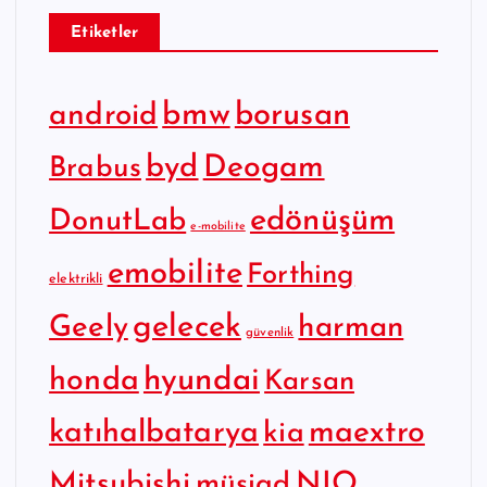
Etiketler
bmw
borusan
android
byd
Deogam
Brabus
edönüşüm
DonutLab
e-mobilite
emobilite
Forthing
elektrikli
gelecek
Geely
harman
güvenlik
hyundai
honda
Karsan
katıhalbatarya
maextro
kia
Mitsubishi
NIO
müsiad