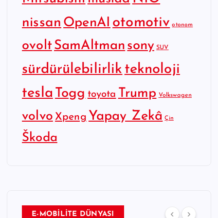
otomotiv
nissan
OpenAI
otonom
SamAltman
sony
ovolt
SUV
sürdürülebilirlik
teknoloji
tesla
Togg
Trump
toyota
Volkswagen
Yapay Zekâ
volvo
Xpeng
Çin
Škoda
E-MOBİLİTE DÜNYASI