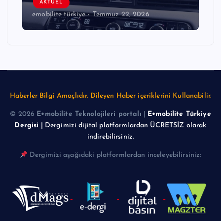
AKTÜEL
emobilite türkiye
Temmuz 22, 2026
Haberler Bilgi Amaçlıdır. Dileyen Haber içeriklerini Kullanabilir.
© 2026
E•mobilite Teknolojileri portalı
|
E•mobilite Türkiye
Dergisi
| Dergimizi dijital platformlardan ÜCRETSİZ olarak
indirebilirsiniz.
Dergimizi aşağıdaki platformlardan inceleyebilirsiniz: