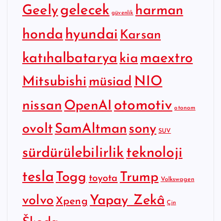
gelecek
Geely
harman
güvenlik
hyundai
honda
Karsan
katıhalbatarya
maextro
kia
Mitsubishi
NIO
müsiad
otomotiv
nissan
OpenAI
otonom
SamAltman
sony
ovolt
SUV
sürdürülebilirlik
teknoloji
tesla
Togg
Trump
toyota
Volkswagen
Yapay Zekâ
volvo
Xpeng
Çin