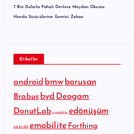
7 Bin Dolarla Pahalı Devlere Meydan Okuma
Honda Sürücülerine Gemini Zekası
Etiketler
bmw
borusan
android
byd
Deogam
Brabus
edönüşüm
DonutLab
e-mobilite
emobilite
Forthing
elektrikli