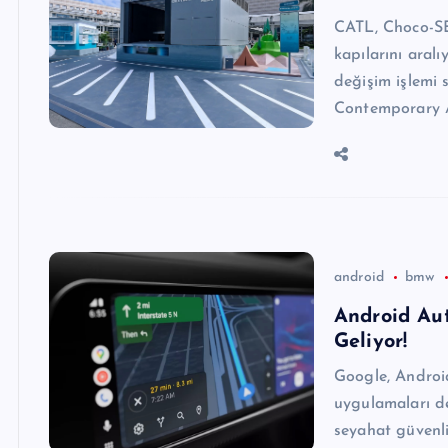
CATL, Choco-SEB
kapılarını aral
değişim işlemi 
Contemporary 
android
bmw
Android Au
Geliyor!
Google, Androi
uygulamaları de
seyahat güvenli