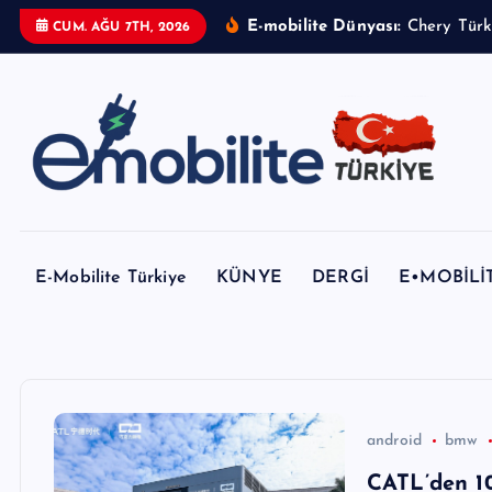
İ
E-mobilite Dünyası:
CUM. AĞU 7TH, 2026
ç
e
r
i
ğ
e
E-mobilite Dergisi, E-Mobilite Haber Portalı.
a
t
E-Mobilite Türkiye
KÜNYE
DERGİ
E•MOBİLİ
l
a
android
bmw
CATL’den 1