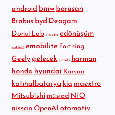
bmw
borusan
android
byd
Deogam
Brabus
edönüşüm
DonutLab
e-mobilite
emobilite
Forthing
elektrikli
gelecek
Geely
harman
güvenlik
hyundai
honda
Karsan
katıhalbatarya
maextro
kia
Mitsubishi
NIO
müsiad
otomotiv
nissan
OpenAI