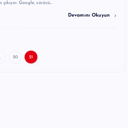
a çıkıyor. Google, sürücü…
Devamını Okuyun
…
20
21
Y
a
z
ı