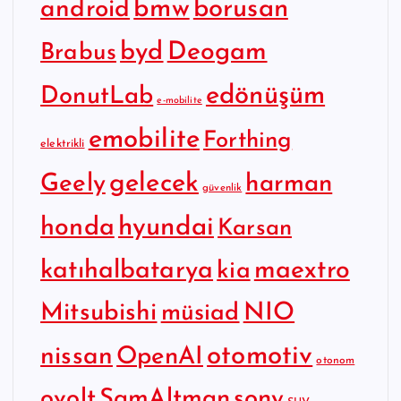
bmw
borusan
android
byd
Deogam
Brabus
edönüşüm
DonutLab
e-mobilite
emobilite
Forthing
elektrikli
gelecek
Geely
harman
güvenlik
hyundai
honda
Karsan
katıhalbatarya
maextro
kia
Mitsubishi
NIO
müsiad
otomotiv
nissan
OpenAI
otonom
SamAltman
sony
ovolt