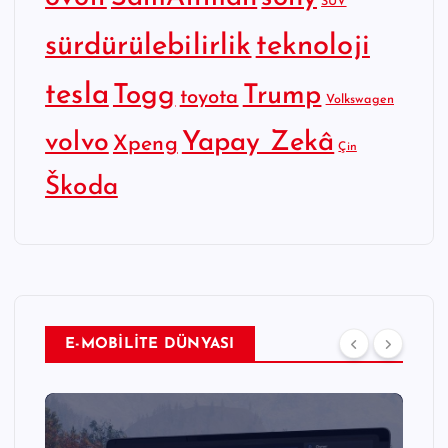
SUV
sürdürülebilirlik
teknoloji
tesla
Togg
Trump
toyota
Volkswagen
Yapay Zekâ
volvo
Xpeng
Çin
Škoda
E-MOBİLİTE DÜNYASI