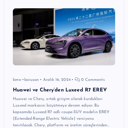
bmw
borusan
Aralık 16, 2024
0 Comments
Huawei ve Chery’den Luxeed R7 EREV
Huawei ve Chery, ortak girişim olarak kurdukları
Luxeed markasını büyütmeye devam ediyor. Bu
kapsamda Luxeed R7 adlı coupe-SUV modelin EREV
(Extended-Range Electric Vehicle) versiyonu
tanıtılacak. Chery, platform ve üretim süreçlerinden…