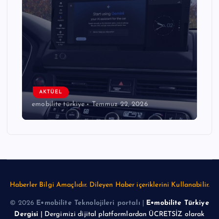
AKTÜEL
emobilite türkiye
Temmuz 22, 2026
Haberler Bilgi Amaçlıdır. Dileyen Haber içeriklerini Kullanabilir.
© 2026
E•mobilite Teknolojileri portalı
|
E•mobilite Türkiye
Dergisi
| Dergimizi dijital platformlardan ÜCRETSİZ olarak