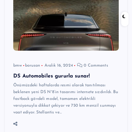
bmw
borusan
Aralık 16, 2024
0 Comments
DS Automobiles gururla sunar!
Önümüzdeki haftalarda resmi olarak tanıtılması
beklenen yeni DS N°8’in tasarımı internete sızdırıldı. Bu
fastback gövdeli model, tamamen elektrikli
versiyonuyla dikkat çekiyor ve 750 km menzil sunmayı
vaat ediyor. Stellantis ve…