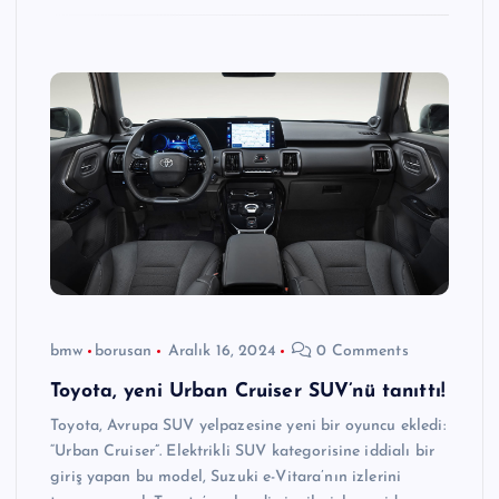
bmw
borusan
Aralık 16, 2024
0 Comments
Toyota, yeni Urban Cruiser SUV’nü tanıttı!
Toyota, Avrupa SUV yelpazesine yeni bir oyuncu ekledi:
“Urban Cruiser”. Elektrikli SUV kategorisine iddialı bir
giriş yapan bu model, Suzuki e-Vitara’nın izlerini