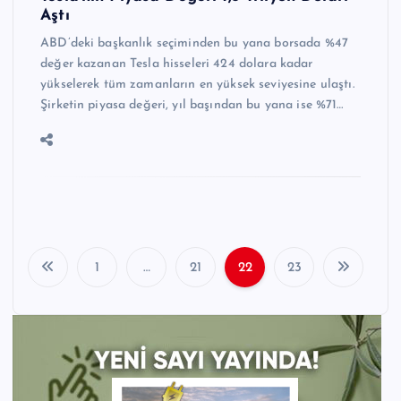
Aştı
ABD’deki başkanlık seçiminden bu yana borsada %47
değer kazanan Tesla hisseleri 424 dolara kadar
yükselerek tüm zamanların en yüksek seviyesine ulaştı.
Şirketin piyasa değeri, yıl başından bu yana ise %71…
1
…
21
22
23
Y
a
z