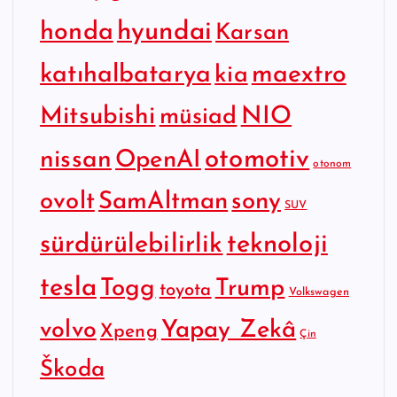
hyundai
honda
Karsan
katıhalbatarya
maextro
kia
Mitsubishi
NIO
müsiad
otomotiv
nissan
OpenAI
otonom
SamAltman
sony
ovolt
SUV
sürdürülebilirlik
teknoloji
tesla
Togg
Trump
toyota
Volkswagen
Yapay Zekâ
volvo
Xpeng
Çin
Škoda