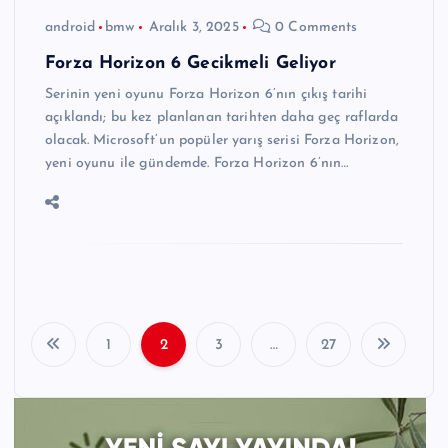
android
bmw
Aralık 3, 2025
0 Comments
Forza Horizon 6 Gecikmeli Geliyor
Serinin yeni oyunu Forza Horizon 6’nın çıkış tarihi
açıklandı; bu kez planlanan tarihten daha geç raflarda
olacak. Microsoft’un popüler yarış serisi Forza Horizon,
yeni oyunu ile gündemde. Forza Horizon 6’nın…
1
2
3
…
27
Y
a