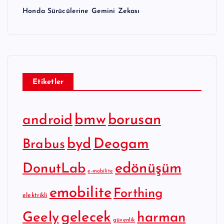
Honda Sürücülerine Gemini Zekası
Etiketler
bmw
borusan
android
byd
Deogam
Brabus
edönüşüm
DonutLab
e-mobilite
emobilite
Forthing
elektrikli
gelecek
Geely
harman
güvenlik