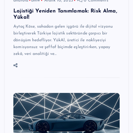
android
bmw
Aralık 10, 2025
0 Comments
Lojistiği Yeniden Tanımlamak: Risk Alma,
Yükal!
Aytaç Köse, sahadan gelen içgörü ile dijital vizyonu
birleştirerek Türkiye lojistik sektöründe çarpıcı bir
dönüşüm hedefliyor. YükAl, üretici ile nakliyeciyi
komisyonsuz ve şeffaf biçimde eşleştirirken, yapay
zekâ, veri analitiği ve…