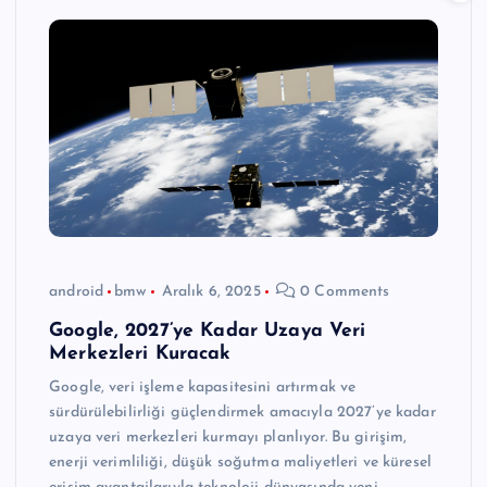
android
bmw
Aralık 6, 2025
0 Comments
Google, 2027’ye Kadar Uzaya Veri
Merkezleri Kuracak
Google, veri işleme kapasitesini artırmak ve
sürdürülebilirliği güçlendirmek amacıyla 2027’ye kadar
uzaya veri merkezleri kurmayı planlıyor. Bu girişim,
enerji verimliliği, düşük soğutma maliyetleri ve küresel