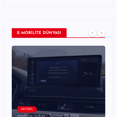
E-MOBİLİTE DÜNYASI
AKTÜEL
emobilite türkiye
Temmuz 22, 2026