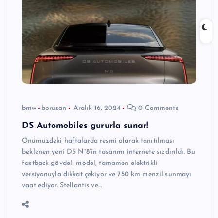
bmw
borusan
Aralık 16, 2024
0 Comments
DS Automobiles gururla sunar!
Önümüzdeki haftalarda resmi olarak tanıtılması
beklenen yeni DS N°8’in tasarımı internete sızdırıldı. Bu
fastback gövdeli model, tamamen elektrikli
versiyonuyla dikkat çekiyor ve 750 km menzil sunmayı
vaat ediyor. Stellantis ve…