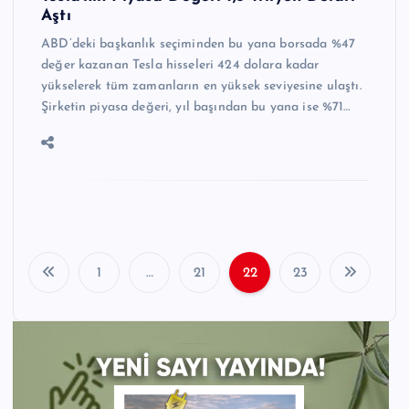
Aştı
ABD’deki başkanlık seçiminden bu yana borsada %47
değer kazanan Tesla hisseleri 424 dolara kadar
yükselerek tüm zamanların en yüksek seviyesine ulaştı.
Şirketin piyasa değeri, yıl başından bu yana ise %71…
1
…
21
22
23
Y
a
z