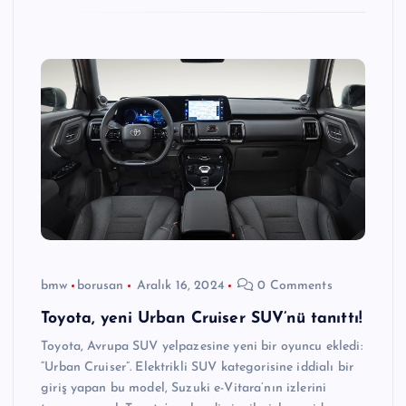
bmw
borusan
Aralık 16, 2024
0 Comments
Toyota, yeni Urban Cruiser SUV’nü tanıttı!
Toyota, Avrupa SUV yelpazesine yeni bir oyuncu ekledi:
“Urban Cruiser”. Elektrikli SUV kategorisine iddialı bir
giriş yapan bu model, Suzuki e-Vitara’nın izlerini