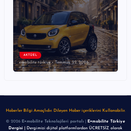
AKTÜEL
emobilite türkiye
Temmuz 22, 2026
Haberler Bilgi Amaçlıdır. Dileyen Haber içeriklerini Kullanabilir.
© 2026
E•mobilite Teknolojileri portalı
|
E•mobilite Türkiye
Dergisi
| Dergimizi dijital platformlardan ÜCRETSİZ olarak