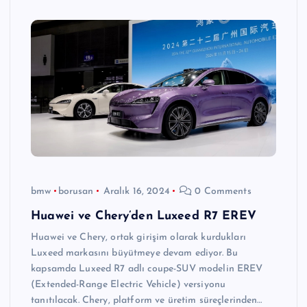
bmw
borusan
Aralık 16, 2024
0 Comments
Huawei ve Chery’den Luxeed R7 EREV
Huawei ve Chery, ortak girişim olarak kurdukları
Luxeed markasını büyütmeye devam ediyor. Bu
kapsamda Luxeed R7 adlı coupe-SUV modelin EREV
(Extended-Range Electric Vehicle) versiyonu
tanıtılacak. Chery, platform ve üretim süreçlerinden…