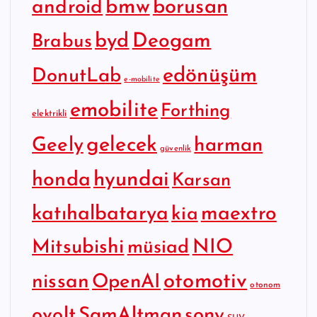
bmw
borusan
android
byd
Deogam
Brabus
edönüşüm
DonutLab
e-mobilite
emobilite
Forthing
elektrikli
gelecek
Geely
harman
güvenlik
hyundai
honda
Karsan
katıhalbatarya
maextro
kia
Mitsubishi
NIO
müsiad
otomotiv
nissan
OpenAI
otonom
SamAltman
sony
ovolt