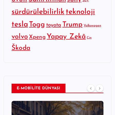
SUV
sürdürülebilirlik
teknoloji
tesla
Togg
Trump
toyota
Volkswagen
Yapay Zekâ
volvo
Xpeng
Çin
Škoda
E-MOBİLİTE DÜNYASI