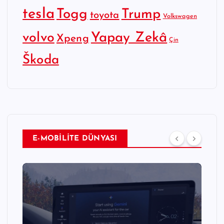
tesla
Togg
Trump
toyota
Volkswagen
Yapay Zekâ
volvo
Xpeng
Çin
Škoda
E-MOBİLİTE DÜNYASI