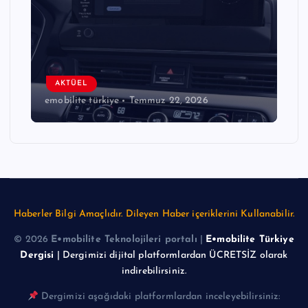
AKTÜEL
emobilite türkiye
Temmuz 22, 2026
Haberler Bilgi Amaçlıdır. Dileyen Haber içeriklerini Kullanabilir.
© 2026
E•mobilite Teknolojileri portalı
|
E•mobilite Türkiye
Dergisi
| Dergimizi dijital platformlardan ÜCRETSİZ olarak
indirebilirsiniz.
Dergimizi aşağıdaki platformlardan inceleyebilirsiniz: