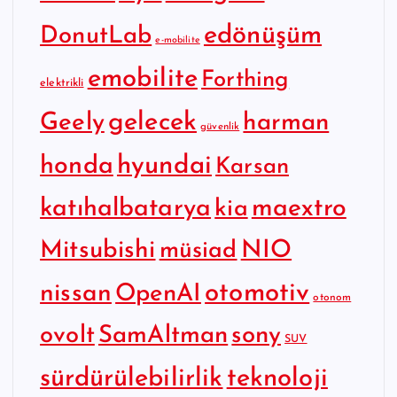
edönüşüm
DonutLab
e-mobilite
emobilite
Forthing
elektrikli
gelecek
Geely
harman
güvenlik
hyundai
honda
Karsan
katıhalbatarya
maextro
kia
Mitsubishi
NIO
müsiad
otomotiv
nissan
OpenAI
otonom
SamAltman
sony
ovolt
SUV
sürdürülebilirlik
teknoloji