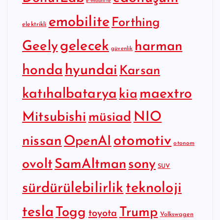
e-mobilite
emobilite
Forthing
elektrikli
gelecek
Geely
harman
güvenlik
hyundai
honda
Karsan
katıhalbatarya
maextro
kia
Mitsubishi
NIO
müsiad
otomotiv
nissan
OpenAI
otonom
SamAltman
sony
ovolt
SUV
sürdürülebilirlik
teknoloji
tesla
Togg
Trump
toyota
Volkswagen