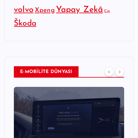
Yapay Zekâ
volvo
Xpeng
Çin
Škoda
E-MOBİLİTE DÜNYASI