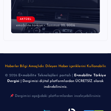
AKTÜEL
emobilite türkiye
Temmuz 22, 2026
Haberler Bilgi Amaçlıdır. Dileyen Haber içeriklerini Kullanabilir.
© 2026
E•mobilite Teknolojileri portalı
|
E•mobilite Türkiye
Dergisi
| Dergimizi dijital platformlardan ÜCRETSİZ olarak
indirebilirsiniz.
Dergimizi aşağıdaki platformlardan inceleyebilirsiniz: