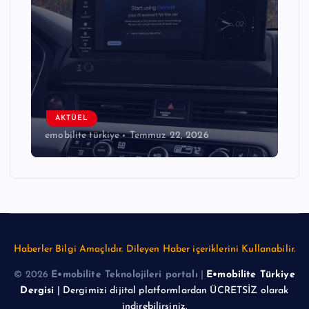
AKTÜEL
emobilite türkiye
Temmuz 22, 2026
Haberler Bilgi Amaçlıdır. Dileyen Haber içeriklerini Kullanabilir.
© 2026
E•mobilite Teknolojileri portalı
|
E•mobilite Türkiye
Dergisi
| Dergimizi dijital platformlardan ÜCRETSİZ olarak
indirebilirsiniz.