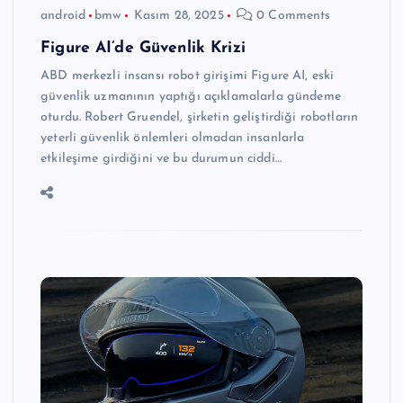
android
bmw
Kasım 28, 2025
0 Comments
Figure AI’de Güvenlik Krizi
ABD merkezli insansı robot girişimi Figure AI, eski
güvenlik uzmanının yaptığı açıklamalarla gündeme
oturdu. Robert Gruendel, şirketin geliştirdiği robotların
yeterli güvenlik önlemleri olmadan insanlarla
etkileşime girdiğini ve bu durumun ciddi…