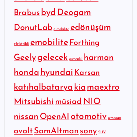
byd
Deogam
Brabus
edönüşüm
DonutLab
e-mobilite
emobilite
Forthing
elektrikli
gelecek
Geely
harman
güvenlik
hyundai
honda
Karsan
katıhalbatarya
maextro
kia
Mitsubishi
NIO
müsiad
otomotiv
nissan
OpenAI
otonom
SamAltman
sony
ovolt
SUV