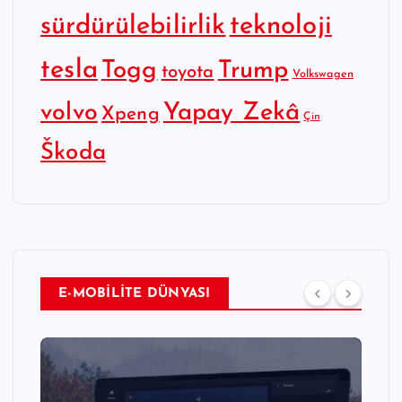
sürdürülebilirlik
teknoloji
tesla
Togg
Trump
toyota
Volkswagen
Yapay Zekâ
volvo
Xpeng
Çin
Škoda
E-MOBİLİTE DÜNYASI