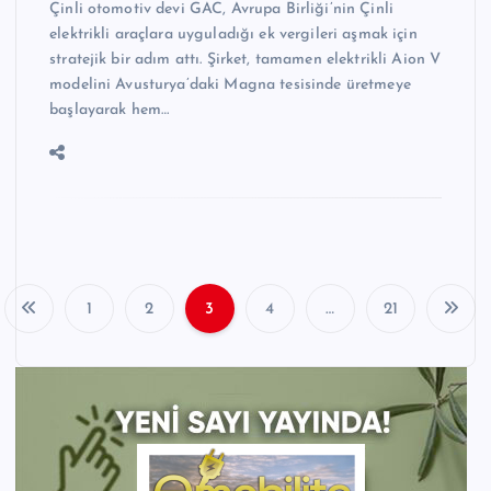
Çinli otomotiv devi GAC, Avrupa Birliği’nin Çinli
elektrikli araçlara uyguladığı ek vergileri aşmak için
stratejik bir adım attı. Şirket, tamamen elektrikli Aion V
modelini Avusturya’daki Magna tesisinde üretmeye
başlayarak hem…
1
2
3
4
…
21
Y
a
z