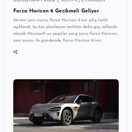
android
bmw
Aralık 3, 2025
0 Comments
Forza Horizon 6 Gecikmeli Geliyor
Serinin yeni oyunu Forza Horizon 6’nın çıkış tarihi
açıklandı; bu kez planlanan tarihten daha geç raflarda
olacak. Microsoft’un popüler yarış serisi Forza Horizon,
yeni oyunu ile gündemde. Forza Horizon 6’nın…