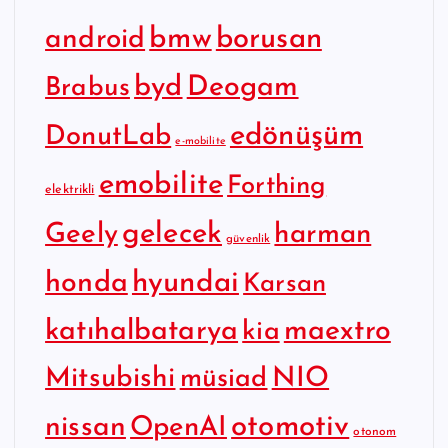
bmw
borusan
android
byd
Deogam
Brabus
edönüşüm
DonutLab
e-mobilite
emobilite
Forthing
elektrikli
gelecek
Geely
harman
güvenlik
hyundai
honda
Karsan
katıhalbatarya
maextro
kia
Mitsubishi
NIO
müsiad
otomotiv
nissan
OpenAI
otonom