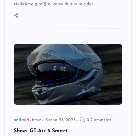
etkileşime girdiğini ve bu durumun ciddi…
android
bmw
Kasım 28, 2025
0 Comments
Shoei GT-Air 3 Smart