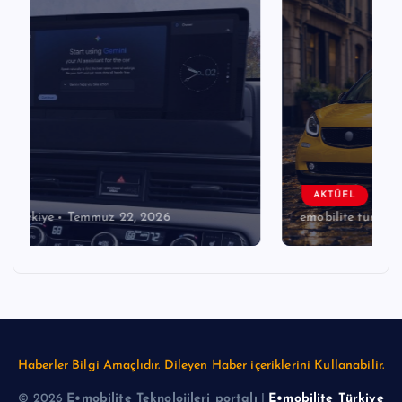
AKTÜEL
emobilite türkiye
Temmuz 22, 2026
Haberler Bilgi Amaçlıdır. Dileyen Haber içeriklerini Kullanabilir.
© 2026
E•mobilite Teknolojileri portalı
|
E•mobilite Türkiye