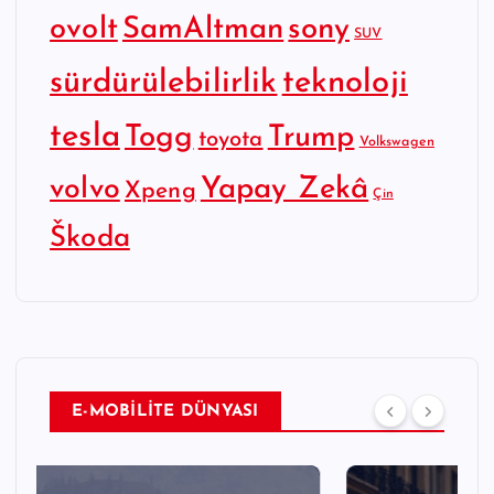
SamAltman
sony
ovolt
SUV
sürdürülebilirlik
teknoloji
tesla
Togg
Trump
toyota
Volkswagen
Yapay Zekâ
volvo
Xpeng
Çin
Škoda
E-MOBİLİTE DÜNYASI