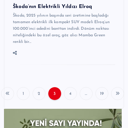
Škoda’nın Elektrikli Yıldızı Elroq
Škoda, 2025 yılının başında seri üretimine başladığı
tamamen elektrikli ilk kompakt SUV modeli Elroq’un
100.000’inci adedini banttan indirdi. Dönüm noktası
niteliğindeki bu özel araç, göz alıcı Mamba Green
renkli bir…
1
2
3
4
…
19
Y
a