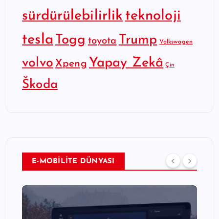
sürdürülebilirlik
teknoloji
tesla
Togg
Trump
toyota
Volkswagen
Yapay Zekâ
volvo
Xpeng
Çin
Škoda
E-MOBİLİTE DÜNYASI