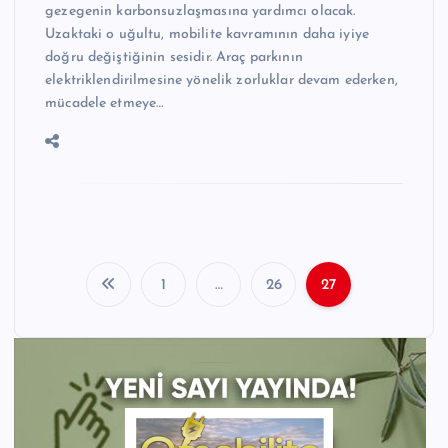
gezegenin karbonsuzlaşmasına yardımcı olacak.
Uzaktaki o uğultu, mobilite kavramının daha iyiye
doğru değiştiğinin sesidir. Araç parkının
elektriklendirilmesine yönelik zorluklar devam ederken,
mücadele etmeye…
1
…
26
27
Y
a
z