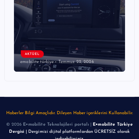
AKTÜEL
emobilite türkiye
Temmuz 22, 2026
Haberler Bilgi Amaçlıdır. Dileyen Haber içeriklerini Kullanabilir.
© 2026
E•mobilite Teknolojileri portalı
|
E•mobilite Türkiye
Dergisi
| Dergimizi dijital platformlardan ÜCRETSİZ olarak
indirebilirsiniz.