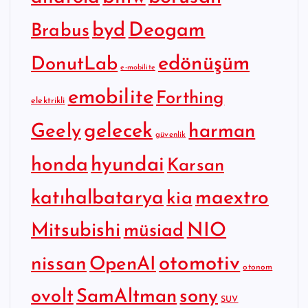
byd
Deogam
Brabus
edönüşüm
DonutLab
e-mobilite
emobilite
Forthing
elektrikli
gelecek
Geely
harman
güvenlik
hyundai
honda
Karsan
katıhalbatarya
maextro
kia
Mitsubishi
NIO
müsiad
otomotiv
nissan
OpenAI
otonom
SamAltman
sony
ovolt
SUV