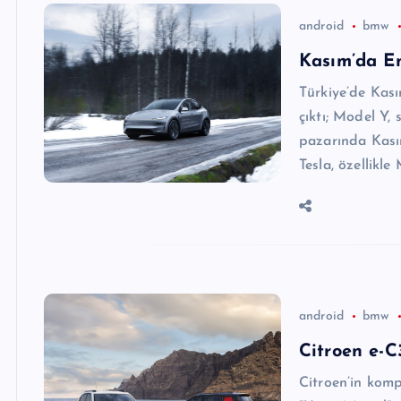
android
bmw
Kasım’da En
Türkiye’de Kası
çıktı; Model Y, 
pazarında Kasım
Tesla, özellikle
android
bmw
Citroen e-C
Citroen’in kom