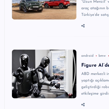
“Uzun Menzil” ve
araç atağının b
Türkiye’de satı
android
bmw
Figure AI’d
ABD merkezli in
yaptığı açıklam
geliştirdiği ro
etkileşime gird