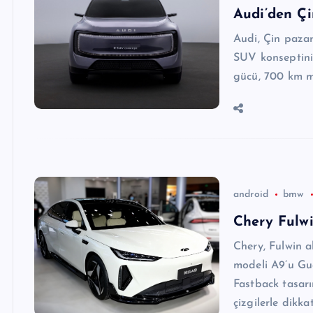
Audi’den Çi
Audi, Çin pazarı
SUV konseptini
gücü, 700 km me
android
bmw
Chery Fulw
Chery, Fulwin al
modeli A9’u Gu
Fastback tasarı
çizgilerle dikk