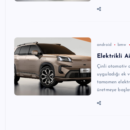
android
bmw
Elektrikli A
Çinli otomotiv d
uyguladığı ek ve
tamamen elektr
üretmeye başl