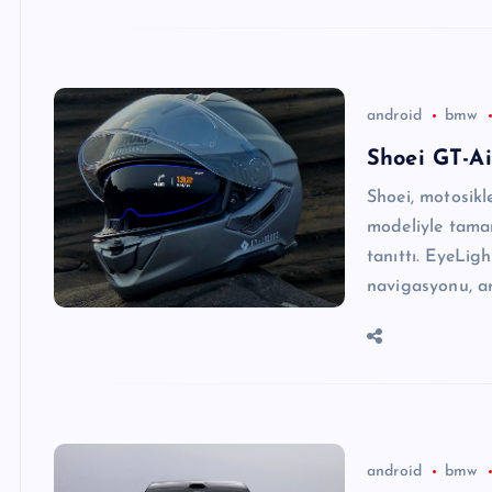
android
bmw
Shoei GT-Ai
Shoei, motosikl
modeliyle tamam
tanıttı. EyeLigh
navigasyonu, ar
android
bmw