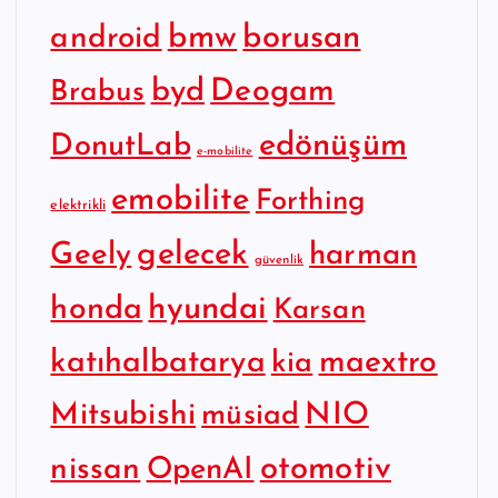
bmw
borusan
android
byd
Deogam
Brabus
edönüşüm
DonutLab
e-mobilite
emobilite
Forthing
elektrikli
gelecek
Geely
harman
güvenlik
hyundai
honda
Karsan
katıhalbatarya
maextro
kia
Mitsubishi
NIO
müsiad
otomotiv
nissan
OpenAI