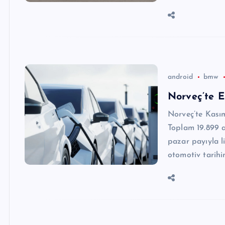
android
bmw
Norveç’te E
Norveç’te Kasım 
Toplam 19.899 ar
pazar payıyla l
otomotiv tarih