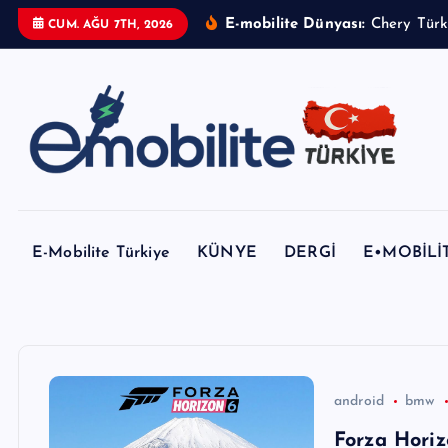
İ
E-mobilite Dünyası:
CUM. AĞU 7TH, 2026
ç
e
r
i
ğ
e
E-mobilite Dergisi, E-Mobilite Haber Portalı.
a
t
E-Mobilite Türkiye
KÜNYE
DERGİ
E•MOBİLİ
l
a
android
bmw
Forza Horiz