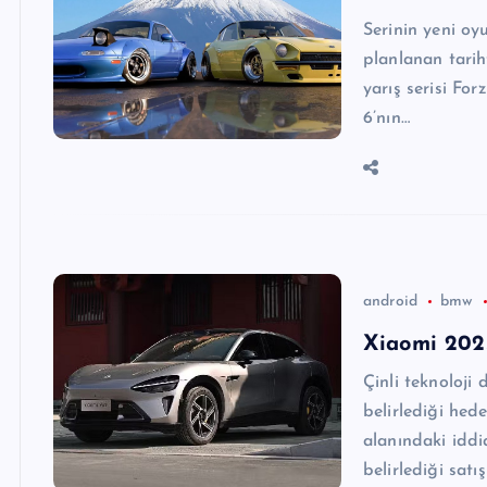
Serinin yeni oy
planlanan tarih
yarış serisi Fo
6’nın…
android
bmw
Xiaomi 2025
Çinli teknoloji 
belirlediği hede
alanındaki iddia
belirlediği satı