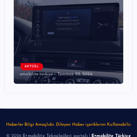
AKTÜEL
emobilite türkiye
Temmuz 22, 2026
Haberler Bilgi Amaçlıdır. Dileyen Haber içeriklerini Kullanabilir.
© 2026
E•mobilite Teknolojileri portalı
|
E•mobilite Türkiye