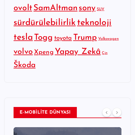
SamAltman
sony
ovolt
SUV
sürdürülebilirlik
teknoloji
tesla
Togg
Trump
toyota
Volkswagen
Yapay Zekâ
volvo
Xpeng
Çin
Škoda
E-MOBİLİTE DÜNYASI