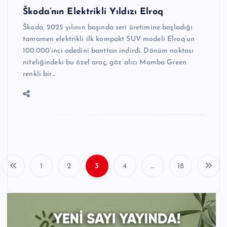
Škoda’nın Elektrikli Yıldızı Elroq
Škoda, 2025 yılının başında seri üretimine başladığı
tamamen elektrikli ilk kompakt SUV modeli Elroq’un
100.000’inci adedini banttan indirdi. Dönüm noktası
niteliğindeki bu özel araç, göz alıcı Mamba Green
renkli bir…
1
2
3
4
…
18
Y
a