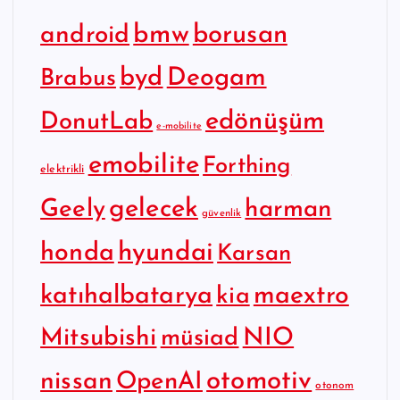
bmw
borusan
android
byd
Deogam
Brabus
edönüşüm
DonutLab
e-mobilite
emobilite
Forthing
elektrikli
gelecek
Geely
harman
güvenlik
hyundai
honda
Karsan
katıhalbatarya
maextro
kia
Mitsubishi
NIO
müsiad
otomotiv
nissan
OpenAI
otonom