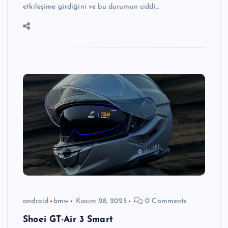
etkileşime girdiğini ve bu durumun ciddi…
android
bmw
Kasım 28, 2025
0 Comments
Shoei GT-Air 3 Smart