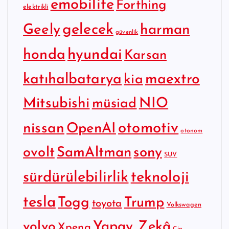
emobilite
Forthing
elektrikli
gelecek
Geely
harman
güvenlik
hyundai
honda
Karsan
katıhalbatarya
maextro
kia
Mitsubishi
NIO
müsiad
otomotiv
nissan
OpenAI
otonom
SamAltman
sony
ovolt
SUV
sürdürülebilirlik
teknoloji
tesla
Togg
Trump
toyota
Volkswagen
Yapay Zekâ
volvo
Xpeng