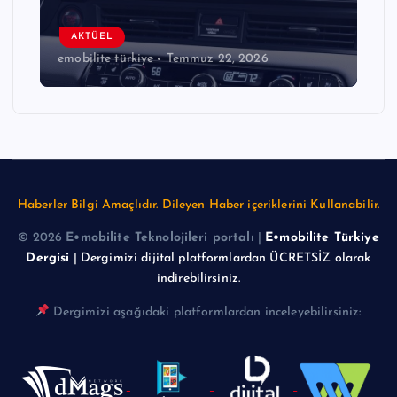
AKTÜEL
emobilite türkiye
Temmuz 22, 2026
Haberler Bilgi Amaçlıdır. Dileyen Haber içeriklerini Kullanabilir.
© 2026
E•mobilite Teknolojileri portalı
|
E•mobilite Türkiye
Dergisi
| Dergimizi dijital platformlardan ÜCRETSİZ olarak
indirebilirsiniz.
Dergimizi aşağıdaki platformlardan inceleyebilirsiniz: