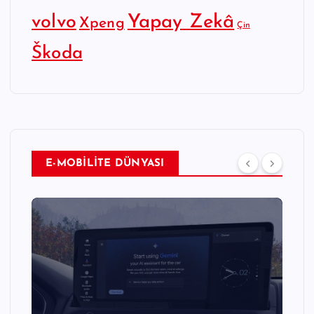
Yapay Zekâ
volvo
Xpeng
Çin
Škoda
E-MOBİLİTE DÜNYASI