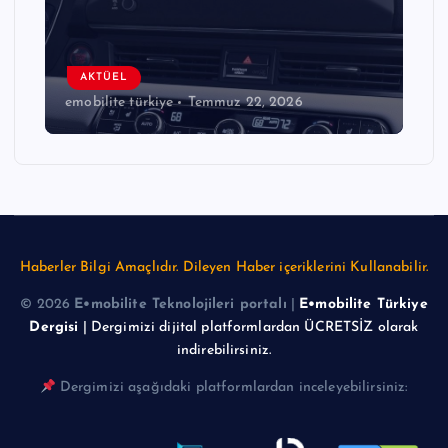
AKTÜEL
emobilite türkiye
Temmuz 22, 2026
Haberler Bilgi Amaçlıdır. Dileyen Haber içeriklerini Kullanabilir.
© 2026
E•mobilite Teknolojileri portalı
|
E•mobilite Türkiye
Dergisi
| Dergimizi dijital platformlardan ÜCRETSİZ olarak
indirebilirsiniz.
Dergimizi aşağıdaki platformlardan inceleyebilirsiniz: