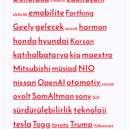
e-mobilite
emobilite
Forthing
elektrikli
gelecek
Geely
harman
güvenlik
hyundai
honda
Karsan
katıhalbatarya
maextro
kia
Mitsubishi
NIO
müsiad
otomotiv
nissan
OpenAI
otonom
SamAltman
sony
ovolt
SUV
sürdürülebilirlik
teknoloji
tesla
Togg
Trump
toyota
Volkswagen