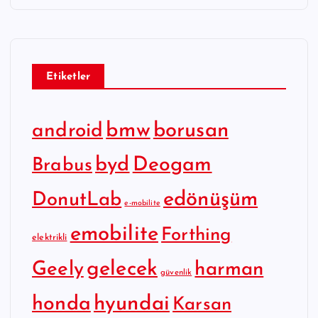
Etiketler
bmw
borusan
android
byd
Deogam
Brabus
edönüşüm
DonutLab
e-mobilite
emobilite
Forthing
elektrikli
gelecek
Geely
harman
güvenlik
hyundai
honda
Karsan