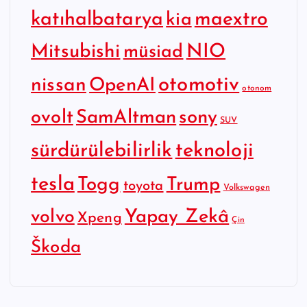
katıhalbatarya
maextro
kia
Mitsubishi
NIO
müsiad
otomotiv
nissan
OpenAI
otonom
SamAltman
sony
ovolt
SUV
sürdürülebilirlik
teknoloji
tesla
Togg
Trump
toyota
Volkswagen
Yapay Zekâ
volvo
Xpeng
Çin
Škoda