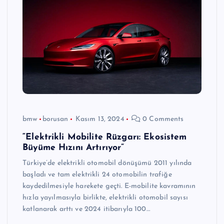
bmw
borusan
Kasım 13, 2024
0 Comments
“Elektrikli Mobilite Rüzgarı: Ekosistem
Büyüme Hızını Artırıyor”
Türkiye’de elektrikli otomobil dönüşümü 2011 yılında
başladı ve tam elektrikli 24 otomobilin trafiğe
kaydedilmesiyle harekete geçti. E-mobilite kavramının
hızla yayılmasıyla birlikte, elektrikli otomobil sayısı
katlanarak arttı ve 2024 itibarıyla 100…