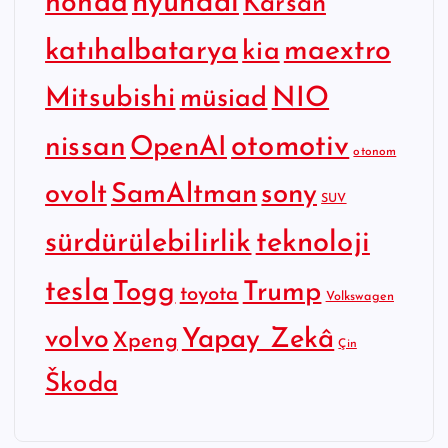
hyundai
honda
Karsan
katıhalbatarya
maextro
kia
Mitsubishi
NIO
müsiad
otomotiv
nissan
OpenAI
otonom
SamAltman
sony
ovolt
SUV
sürdürülebilirlik
teknoloji
tesla
Togg
Trump
toyota
Volkswagen
Yapay Zekâ
volvo
Xpeng
Çin
Škoda