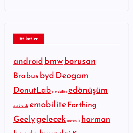
Etiketler
bmw
borusan
android
byd
Deogam
Brabus
edönüşüm
DonutLab
e-mobilite
emobilite
Forthing
elektrikli
gelecek
Geely
harman
güvenlik