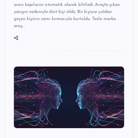
aracı kapılarını otomatik olarak kilitledi. Araçta çıkan
yangın nedeniyle dört kişi öldü. Bir kişiyse yoldan
geçen kişinin camı kırmasıyla kurtuldu. Tesla​ marka
araç…