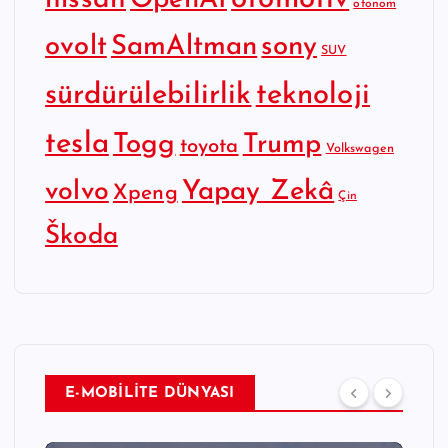
nissan
OpenAI
otonom
SamAltman
sony
ovolt
SUV
sürdürülebilirlik
teknoloji
tesla
Togg
Trump
toyota
Volkswagen
Yapay Zekâ
volvo
Xpeng
Çin
Škoda
E-MOBİLİTE DÜNYASI