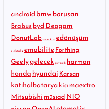
bmw
borusan
android
byd
Deogam
Brabus
edönüşüm
DonutLab
e-mobilite
emobilite
Forthing
elektrikli
gelecek
Geely
harman
güvenlik
hyundai
honda
Karsan
katıhalbatarya
maextro
kia
Mitsubishi
NIO
müsiad
otomotiv