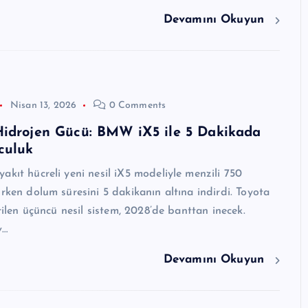
Devamını Okuyun
Nisan 13, 2026
0 Comments
Hidrojen Gücü: BMW iX5 ile 5 Dakikada
culuk
akıt hücreli yeni nesil iX5 modeliyle menzili 750
ırken dolum süresini 5 dakikanın altına indirdi. Toyota
irilen üçüncü nesil sistem, 2028’de banttan inecek.
v…
Devamını Okuyun