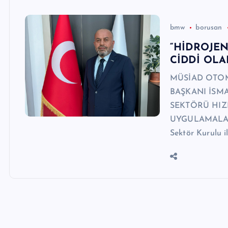
bmw
borusan
“HİDROJE
CİDDİ OLA
MÜSİAD OTOM
BAŞKANI İSMA
SEKTÖRÜ HIZ
UYGULAMALARI
Sektör Kurulu 