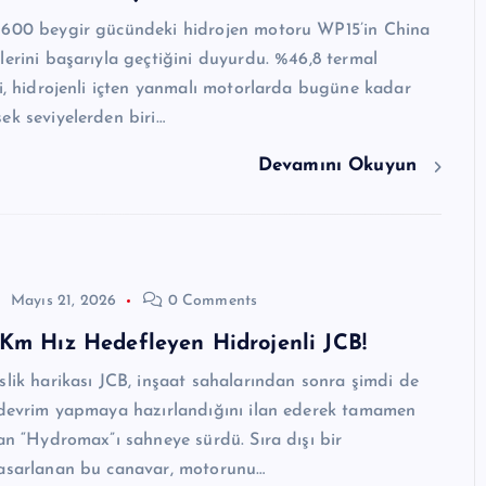
 600 beygir gücündeki hidrojen motoru WP15’in China
lerini başarıyla geçtiğini duyurdu. %46,8 termal
ri, hidrojenli içten yanmalı motorlarda bugüne kadar
ek seviyelerden biri…
Devamını Okuyun
Mayıs 21, 2026
0 Comments
Km Hız Hedefleyen Hidrojenli JCB!
slik harikası JCB, inşaat sahalarından sonra şimdi de
e devrim yapmaya hazırlandığını ilan ederek tamamen
şan “Hydromax”ı sahneye sürdü. Sıra dışı bir
tasarlanan bu canavar, motorunu…