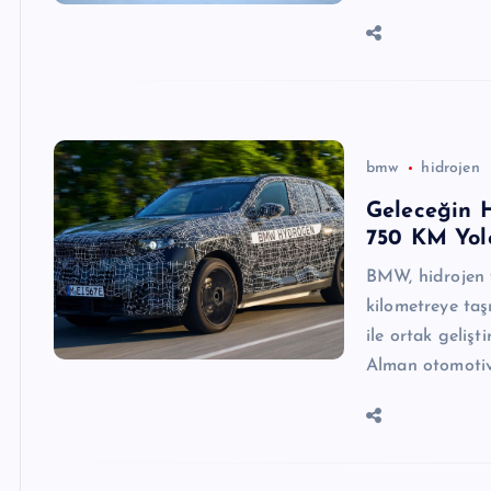
bmw
hidrojen
Geleceğin 
750 KM Yol
BMW, hidrojen y
kilometreye taş
ile ortak gelişt
Alman otomoti