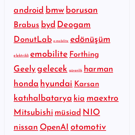
bmw
borusan
android
byd
Deogam
Brabus
edönüşüm
DonutLab
e-mobilite
emobilite
Forthing
elektrikli
gelecek
Geely
harman
güvenlik
hyundai
honda
Karsan
katıhalbatarya
maextro
kia
Mitsubishi
NIO
müsiad
otomotiv
nissan
OpenAI