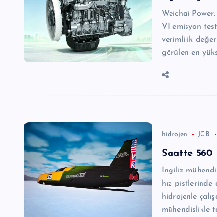
Weichai Power,
VI emisyon test
verimlilik değe
görülen en yüks
hidrojen
JCB
Saatte 560 
İngiliz mühendi
hız pistlerind
hidrojenle çalı
mühendislikle 