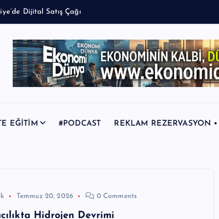
k
i
y
e
’
d
e
D
i
j
i
t
a
l
S
a
t
ı
ş
Ç
a
ğ
ı
TE EĞİTİM
#PODCAST
REKLAM REZERVASYON • +9
ik
Temmuz 20, 2026
0 Comments
cılıkta Hidrojen Devrimi