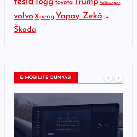
tesla
Togg
Trump
toyota
Volkswagen
Yapay Zekâ
volvo
Xpeng
Çin
Škoda
E-MOBİLİTE DÜNYASI