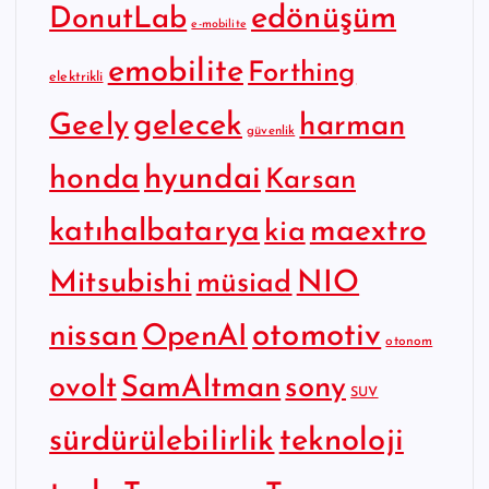
edönüşüm
DonutLab
e-mobilite
emobilite
Forthing
elektrikli
gelecek
Geely
harman
güvenlik
hyundai
honda
Karsan
katıhalbatarya
maextro
kia
Mitsubishi
NIO
müsiad
otomotiv
nissan
OpenAI
otonom
SamAltman
sony
ovolt
SUV
sürdürülebilirlik
teknoloji