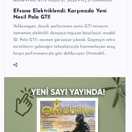
ikonik
Polo GTI
Mayıs 21, 2026
0 Comments
Efsane Elektriklendi: Karşınızda Yeni
Nesil Polo GTI!
Volkswagen, ikonik performans serisi GTI mirasını
tamamen elektrikli dünyaya taşıyan büyüleyici modeli
ID. Polo GTI‘ı resmen görücüye çıkardı. Geçmişin retro
esintilerini geleceğin teknolojisiyle harmanlayan araç,
hırçın performansıyla göz dolduruyor. Otomobil…