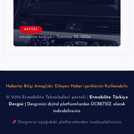
AKTÜEL
emobilite türkiye
Temmuz 22, 2026
Haberler Bilgi Amaçlıdır. Dileyen Haber içeriklerini Kullanabilir.
© 2026
E•mobilite Teknolojileri portalı
|
E•mobilite Türkiye
Dergisi
| Dergimizi dijital platformlardan ÜCRETSİZ olarak
indirebilirsiniz.
Dergimizi aşağıdaki platformlardan inceleyebilirsiniz: