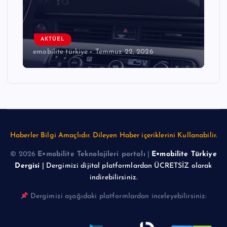
AKTÜEL
emobilite türkiye
Temmuz 22, 2026
Haberler Bilgi Amaçlıdır. Dileyen Haber içeriklerini Kullanabilir.
© 2026
E•mobilite Teknolojileri portalı
|
E•mobilite Türkiye
Dergisi
| Dergimizi dijital platformlardan ÜCRETSİZ olarak
indirebilirsiniz.
Dergimizi aşağıdaki platformlardan inceleyebilirsiniz: