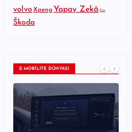
Yapay Zekâ
volvo
Xpeng
Çin
Škoda
E-MOBİLİTE DÜNYASI