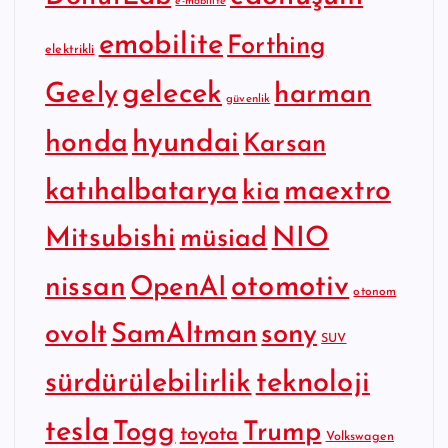
e-mobilite
emobilite
Forthing
elektrikli
gelecek
Geely
harman
güvenlik
hyundai
honda
Karsan
katıhalbatarya
maextro
kia
Mitsubishi
NIO
müsiad
otomotiv
nissan
OpenAI
otonom
SamAltman
sony
ovolt
SUV
sürdürülebilirlik
teknoloji
tesla
Togg
Trump
toyota
Volkswagen