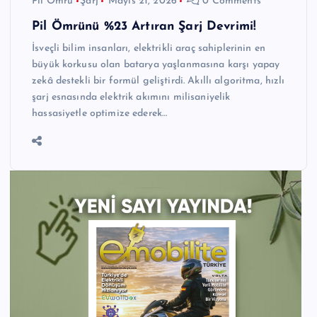
Pil Ömrü
Şarj
Mayıs 21, 2026
0 Comments
Pil Ömrünü %23 Artıran Şarj Devrimi!
İsveçli bilim insanları, elektrikli araç sahiplerinin en
büyük korkusu olan batarya yaşlanmasına karşı yapay
zekâ destekli bir formül geliştirdi. Akıllı algoritma, hızlı
şarj esnasında elektrik akımını milisaniyelik
hassasiyetle optimize ederek…