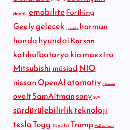
emobilite
Forthing
elektrikli
gelecek
Geely
harman
güvenlik
hyundai
honda
Karsan
katıhalbatarya
maextro
kia
Mitsubishi
NIO
müsiad
otomotiv
nissan
OpenAI
otonom
SamAltman
sony
ovolt
SUV
sürdürülebilirlik
teknoloji
tesla
Togg
Trump
toyota
Volkswagen