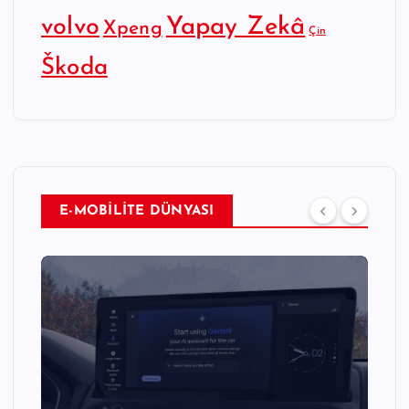
Yapay Zekâ
volvo
Xpeng
Çin
Škoda
E-MOBİLİTE DÜNYASI