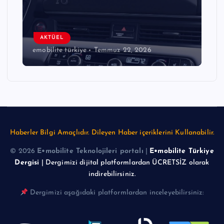
AKTÜEL
emobilite türkiye
Temmuz 22, 2026
Haberler Bilgi Amaçlıdır. Dileyen Haber içeriklerini Kullanabilir.
© 2026
E•mobilite Teknolojileri portalı
|
E•mobilite Türkiye
Dergisi
| Dergimizi dijital platformlardan ÜCRETSİZ olarak
indirebilirsiniz.
Dergimizi aşağıdaki platformlardan inceleyebilirsiniz: