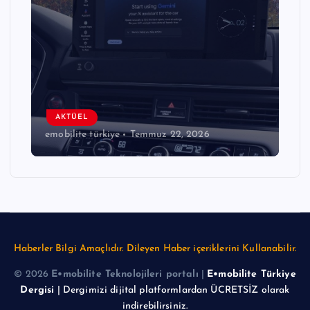
AKTÜEL
emobilite türkiye
Temmuz 22, 2026
Haberler Bilgi Amaçlıdır. Dileyen Haber içeriklerini Kullanabilir.
© 2026
E•mobilite Teknolojileri portalı
|
E•mobilite Türkiye
Dergisi
| Dergimizi dijital platformlardan ÜCRETSİZ olarak
indirebilirsiniz.