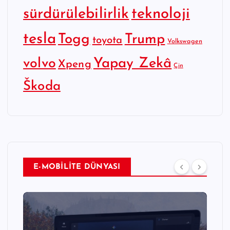
sürdürülebilirlik
teknoloji
tesla
Togg
Trump
toyota
Volkswagen
Yapay Zekâ
volvo
Xpeng
Çin
Škoda
E-MOBİLİTE DÜNYASI