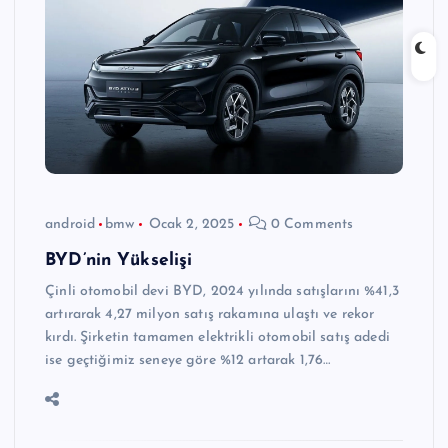
android
bmw
Ocak 2, 2025
0 Comments
BYD’nin Yükselişi
Çinli otomobil devi BYD, 2024 yılında satışlarını %41,3
artırarak 4,27 milyon satış rakamına ulaştı ve rekor
kırdı. Şirketin tamamen elektrikli otomobil satış adedi
ise geçtiğimiz seneye göre %12 artarak 1,76…