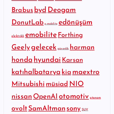
byd
Deogam
Brabus
edönüşüm
DonutLab
e-mobilite
emobilite
Forthing
elektrikli
gelecek
Geely
harman
güvenlik
hyundai
honda
Karsan
katıhalbatarya
maextro
kia
Mitsubishi
NIO
müsiad
otomotiv
nissan
OpenAI
otonom
SamAltman
sony
ovolt
SUV