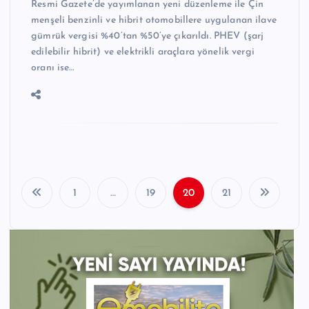
Resmi Gazete’de yayımlanan yeni düzenleme ile Çin
menşeli benzinli ve hibrit otomobillere uygulanan ilave
gümrük vergisi %40’tan %50’ye çıkarıldı. PHEV (şarj
edilebilir hibrit) ve elektrikli araçlara yönelik vergi
oranı ise…
1
…
19
20
21
Y
a
z