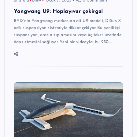
android
bmw
Ocak 7, 2025
0 Comments
Yangwang U9: Hoplayıver çekirge!
BYD’nin Yangwang markasına ait U9 modeli, DiSus X
adlı süspansiyon sistemiyle dikkat çekiyor. Bu yenilikçi
süspansiyon, aracın zıplamasını veya üç teker üzerinde
dans etmesini sağlıyor. Yeni bir videoyla, bu 230…