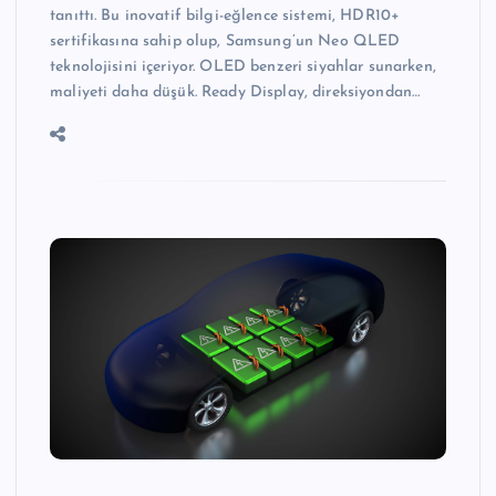
tanıttı. Bu inovatif bilgi-eğlence sistemi, HDR10+
sertifikasına sahip olup, Samsung’un Neo QLED
teknolojisini içeriyor. OLED benzeri siyahlar sunarken,
maliyeti daha düşük. Ready Display, direksiyondan…